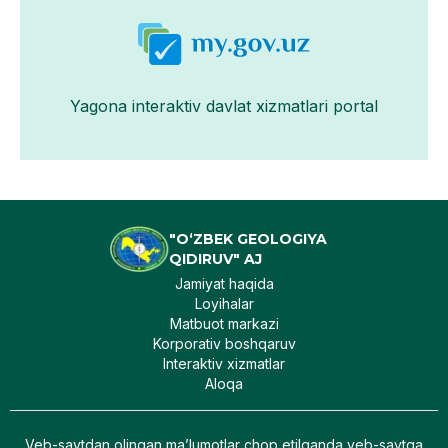
Yagona interaktiv davlat xizmatlari portal
"O‘ZBEK GEOLOGIYA
QIDIRUV" AJ
Jamiyat haqida
Loyihalar
Matbuot markazi
Korporativ boshqaruv
Interaktiv xizmatlar
Aloqa
Veb-saytdan olingan maʼlumotlar chop etilganda veb-saytga