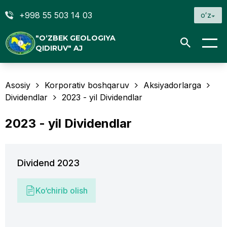
+998 55 503 14 03
oʻz
"O‘ZBEK GEOLOGIYA
QIDIRUV" AJ
Asosiy
Korporativ boshqaruv
Aksiyadorlarga
Dividendlar
2023 - yil Dividendlar
2023 - yil Dividendlar
Dividend 2023
Ko‘chirib olish