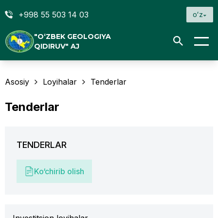
+998 55 503 14 03
oʻz
"O‘ZBEK GEOLOGIYA
QIDIRUV" AJ
Asosiy
Loyihalar
Tenderlar
Tenderlar
TENDERLAR
Ko‘chirib olish