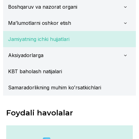
Boshqaruv va nazorat organi
Ma’lumotlarni oshkor etish
Jamiyatning ichki hujjatlari
Aksiyadorlarga
KBT baholash natijalari
Samaradorlikning muhim koʻrsatkichlari
Foydali havolalar