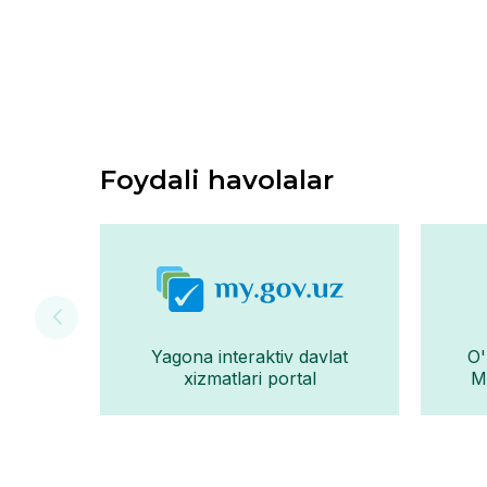
Foydali havolalar
Yagona interaktiv davlat
O'
xizmatlari portal
Mo