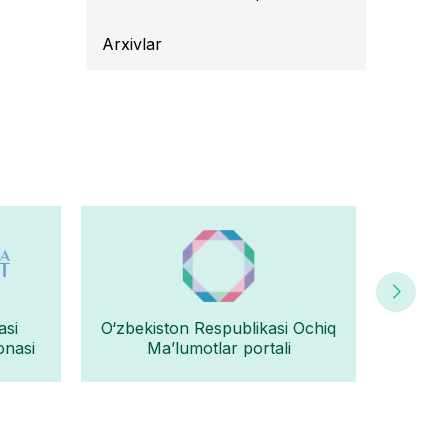
Arxivlar
asi
O‘zbekiston Respublikasi Ochiq
Oʻz
onasi
Ma’lumotlar portali