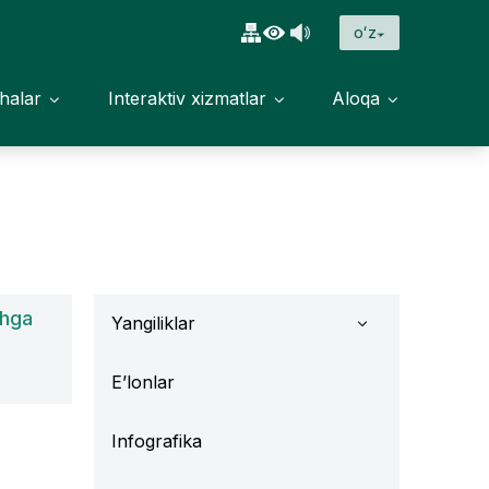
oʻz
halar
Interaktiv xizmatlar
Aloqa
chga
Yangiliklar
E’lonlar
Infografika