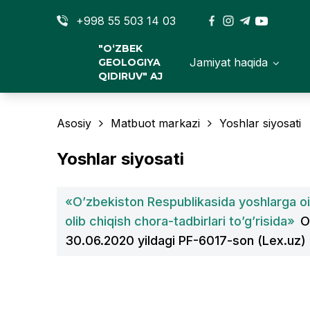
+998 55 503 14 03
"O‘ZBEK
Jamiyat haqida
GEOLOGIYA
QIDIRUV" AJ
Asosiy
Matbuot markazi
Yoshlar siyosati
Yoshlar siyosati
«O’zbekiston Respublikasida yoshlarga oid
olib chiqish chora-tadbirlari to’g’risida»
O
30.06.2020 yildagi PF-6017-son (Lex.uz)