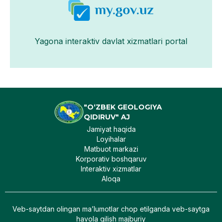
Yagona interaktiv davlat xizmatlari portal
"O‘ZBEK GEOLOGIYA
QIDIRUV" AJ
Jamiyat haqida
Loyihalar
Matbuot markazi
Korporativ boshqaruv
Interaktiv xizmatlar
Aloqa
Veb-saytdan olingan maʼlumotlar chop etilganda veb-saytga
havola qilish majburiy