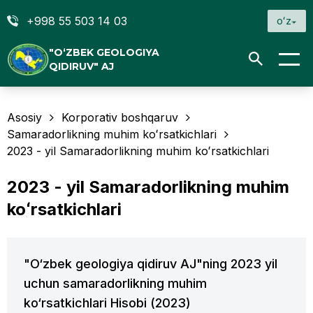
+998 55 503 14 03
oʻz
"O‘ZBEK GEOLOGIYA
QIDIRUV" AJ
Asosiy
Korporativ boshqaruv
Samaradorlikning muhim koʻrsatkichlari
2023 - yil Samaradorlikning muhim koʻrsatkichlari
2023 - yil Samaradorlikning muhim
koʻrsatkichlari
"O‘zbek geologiya qidiruv AJ"ning 2023 yil
uchun samaradorlikning muhim
ko‘rsatkichlari Hisobi (2023)