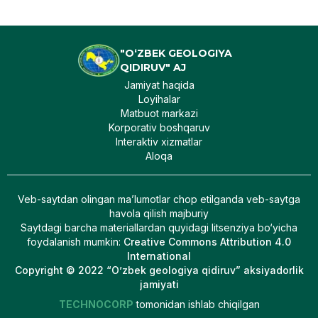
"O‘ZBEK GEOLOGIYA
QIDIRUV" AJ
Jamiyat haqida
Loyihalar
Matbuot markazi
Korporativ boshqaruv
Interaktiv xizmatlar
Aloqa
Veb-saytdan olingan maʼlumotlar chop etilganda veb-saytga
havola qilish majburiy
Saytdagi barcha materiallardan quyidagi litsenziya bo‘yicha
foydalanish mumkin
:
Creative Commons Attribution 4.0
International
Copyright © 2022 “O’zbek geologiya qidiruv” aksiyadorlik
jamiyati
TECHNOCORP
tomonidan ishlab chiqilgan