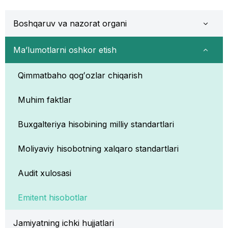
Boshqaruv va nazorat organi
Ma’lumotlarni oshkor etish
Qimmatbaho qogʻozlar chiqarish
Muhim faktlar
Buxgalteriya hisobining milliy standartlari
Moliyaviy hisobotning xalqaro standartlari
Audit xulosasi
Emitent hisobotlar
Jamiyatning ichki hujjatlari