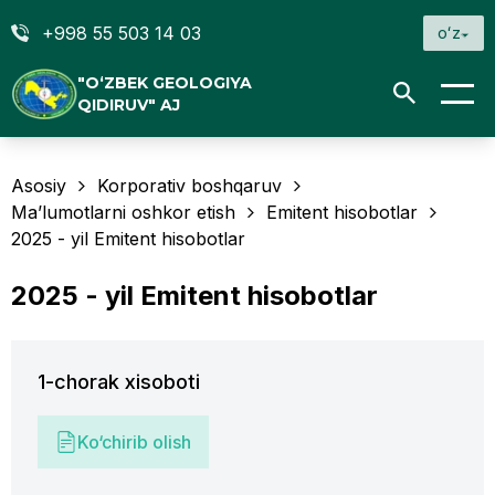
+998 55 503 14 03
oʻz
"O‘ZBEK GEOLOGIYA
QIDIRUV" AJ
Asosiy
Korporativ boshqaruv
Ma’lumotlarni oshkor etish
Emitent hisobotlar
2025 - yil Emitent hisobotlar
2025 - yil Emitent hisobotlar
1-chorak xisoboti
Ko‘chirib olish