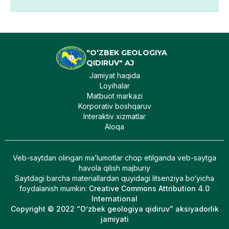
"O‘ZBEK GEOLOGIYA
QIDIRUV" AJ
Jamiyat haqida
Loyihalar
Matbuot markazi
Korporativ boshqaruv
Interaktiv xizmatlar
Aloqa
Veb-saytdan olingan maʼlumotlar chop etilganda veb-saytga
havola qilish majburiy
Saytdagi barcha materiallardan quyidagi litsenziya bo‘yicha
foydalanish mumkin
:
Creative Commons Attribution 4.0
International
Copyright © 2022 “O’zbek geologiya qidiruv” aksiyadorlik
jamiyati