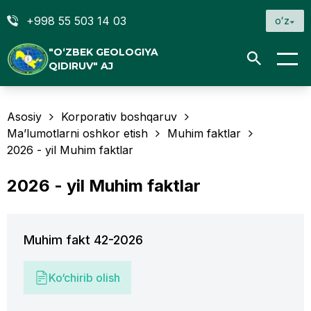
+998 55 503 14 03
oʻz
"O‘ZBEK GEOLOGIYA
QIDIRUV" AJ
Asosiy
Korporativ boshqaruv
Ma’lumotlarni oshkor etish
Muhim faktlar
2026 - yil Muhim faktlar
2026 - yil Muhim faktlar
Muhim fakt 42-2026
Ko‘chirib olish