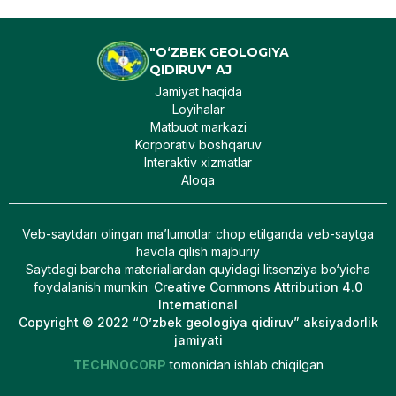
"O‘ZBEK GEOLOGIYA
QIDIRUV" AJ
Jamiyat haqida
Loyihalar
Matbuot markazi
Korporativ boshqaruv
Interaktiv xizmatlar
Aloqa
Veb-saytdan olingan maʼlumotlar chop etilganda veb-saytga
havola qilish majburiy
Saytdagi barcha materiallardan quyidagi litsenziya bo‘yicha
foydalanish mumkin
:
Creative Commons Attribution 4.0
International
Copyright © 2022 “O’zbek geologiya qidiruv” aksiyadorlik
jamiyati
TECHNOCORP
tomonidan ishlab chiqilgan