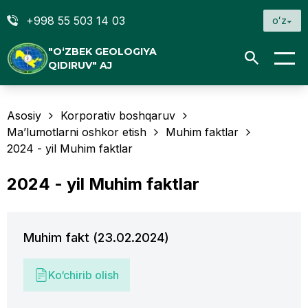
+998 55 503 14 03
oʻz
"O‘ZBEK GEOLOGIYA
QIDIRUV" AJ
Asosiy
Korporativ boshqaruv
Ma’lumotlarni oshkor etish
Muhim faktlar
2024 - yil Muhim faktlar
2024 - yil Muhim faktlar
Muhim fakt (23.02.2024)
Ko‘chirib olish