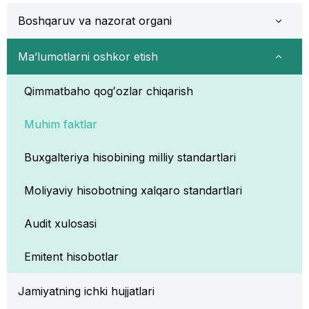
Boshqaruv va nazorat organi
Ma’lumotlarni oshkor etish
Qimmatbaho qogʻozlar chiqarish
Muhim faktlar
Buxgalteriya hisobining milliy standartlari
Moliyaviy hisobotning xalqaro standartlari
Audit xulosasi
Emitent hisobotlar
Jamiyatning ichki hujjatlari