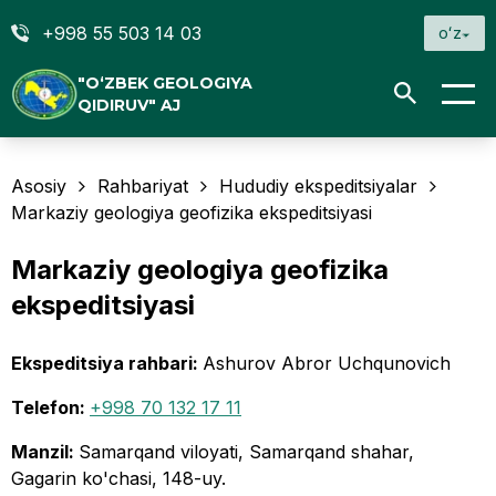
+998 55 503 14 03
oʻz
"O‘ZBEK GEOLOGIYA
QIDIRUV" AJ
Asosiy
Rahbariyat
Hududiy ekspeditsiyalar
Markaziy geologiya geofizika ekspeditsiyasi
Markaziy geologiya geofizika
ekspeditsiyasi
Ekspeditsiya rahbari
:
Ashurov Abror Uchqunovich
Telefon
:
+998 70 132 17 11
Manzil
:
Samarqand viloyati, Samarqand shahar,
Gagarin ko'chasi, 148-uy.