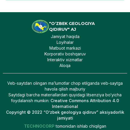
"O‘ZBEK GEOLOGIYA
QIDIRUV" AJ
Jamiyat haqida
Loyihalar
Matbuot markazi
Korporativ boshqaruv
Interaktiv xizmatlar
Aloqa
Veb-saytdan olingan maʼlumotlar chop etilganda veb-saytga
havola qilish majburiy
Saytdagi barcha materiallardan quyidagi litsenziya bo‘yicha
foydalanish mumkin
:
Creative Commons Attribution 4.0
International
Copyright © 2022 “O’zbek geologiya qidiruv” aksiyadorlik
jamiyati
TECHNOCORP
tomonidan ishlab chiqilgan