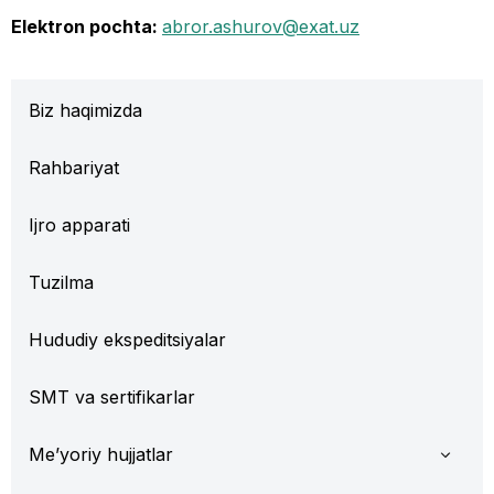
Elektron pochta
:
abror.ashurov@exat.uz
Biz haqimizda
Rahbariyat
Ijro apparati
Tuzilma
Hududiy ekspeditsiyalar
SMT va sertifikarlar
Me’yoriy hujjatlar