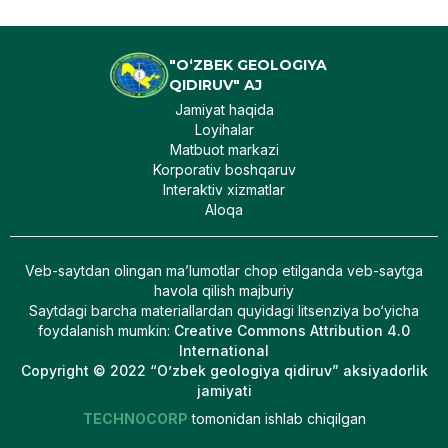
"O‘ZBEK GEOLOGIYA
QIDIRUV" AJ
Jamiyat haqida
Loyihalar
Matbuot markazi
Korporativ boshqaruv
Interaktiv xizmatlar
Aloqa
Veb-saytdan olingan maʼlumotlar chop etilganda veb-saytga
havola qilish majburiy
Saytdagi barcha materiallardan quyidagi litsenziya bo‘yicha
foydalanish mumkin
:
Creative Commons Attribution 4.0
International
Copyright © 2022 “O’zbek geologiya qidiruv” aksiyadorlik
jamiyati
TECHNOCORP
tomonidan ishlab chiqilgan