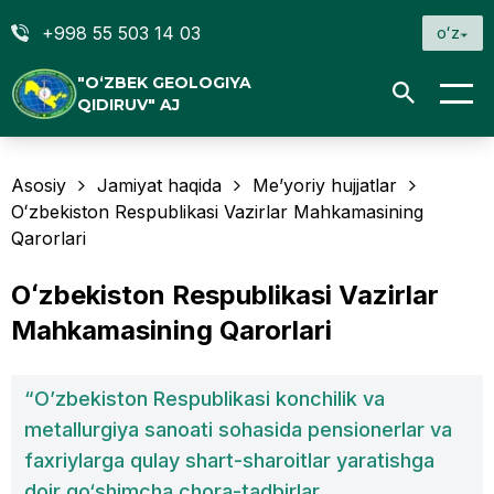
+998 55 503 14 03
oʻz
"O‘ZBEK GEOLOGIYA
QIDIRUV" AJ
Asosiy
Jamiyat haqida
Me’yoriy hujjatlar
Oʻzbekiston Respublikasi Vazirlar Mahkamasining
Qarorlari
Oʻzbekiston Respublikasi Vazirlar
Mahkamasining Qarorlari
“O’zbekiston Respublikasi konchilik va
metallurgiya sanoati sohasida pensionerlar va
faxriylarga qulay shart-sharoitlar yaratishga
doir qo‘shimcha chora-tadbirlar