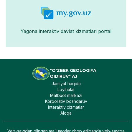
Yagona interaktiv davlat xizmatlari portal
"O‘ZBEK GEOLOGIYA
QIDIRUV" AJ
Jamiyat haqida
Loyihalar
Matbuot markazi
Korporativ boshqaruv
Interaktiv xizmatlar
Aloqa
Veb-saytdan olingan maʼlumotlar chop etilganda veb-saytga