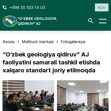
+998 55 503 14 03
oʻz
"O‘ZBEK GEOLOGIYA
QIDIRUV" AJ
Asosiy
Matbuot markazi
Fotogalereya
“O‘zbek geologiya qidiruv” AJ
faoliyatini samarali tashkil etishda
xalqaro standart joriy etilmoqda