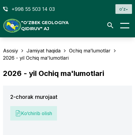
+998 55 503 14 03
oʻz
"O‘ZBEK GEOLOGIYA
QIDIRUV" AJ
Asosiy
Jamiyat haqida
Ochiq ma’lumotlar
2026 - yil Ochiq ma'lumotlari
2026 - yil Ochiq ma'lumotlari
2-chorak murojaat
Ko‘chirib olish