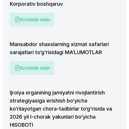
Korporativ boshqaruv
Ko‘chirib olish
Mansabdor shaxslarning xizmat safarlari
xarajatlari to‘g‘risidagi MAʼLUMOTLAR
Ko‘chirib olish
Ijroiya organining jamiyatni rivojlantirish
strategiyasiga erishish bo‘yicha
ko‘rilayotgan chora-tadbirlar to‘g‘risida va
2026 yil I-chorak yakunlari bo‘yicha
HISOBOTI