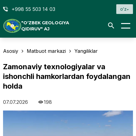
+998 55 503 14 03
oʻz
"O‘ZBEK GEOLOGIYA
QIDIRUV" AJ
Asosiy
Matbuot markazi
Yangiliklar
Zamonaviy texnologiyalar va
ishonchli hamkorlardan foydalangan
holda
07.07.2026
198