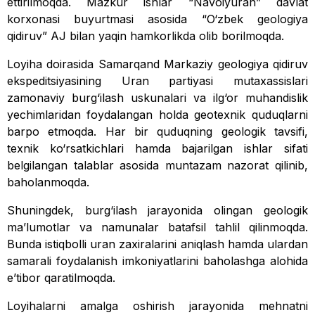
ettirilmoqda. Mazkur ishlar “Navoiyuran” davlat
korxonasi buyurtmasi asosida “O‘zbek geologiya
qidiruv” AJ bilan yaqin hamkorlikda olib borilmoqda.
Loyiha doirasida Samarqand Markaziy geologiya qidiruv
ekspeditsiyasining Uran partiyasi mutaxassislari
zamonaviy burg‘ilash uskunalari va ilg‘or muhandislik
yechimlaridan foydalangan holda geotexnik quduqlarni
barpo etmoqda. Har bir quduqning geologik tavsifi,
texnik ko‘rsatkichlari hamda bajarilgan ishlar sifati
belgilangan talablar asosida muntazam nazorat qilinib,
baholanmoqda.
Shuningdek, burg‘ilash jarayonida olingan geologik
ma’lumotlar va namunalar batafsil tahlil qilinmoqda.
Bunda istiqbolli uran zaxiralarini aniqlash hamda ulardan
samarali foydalanish imkoniyatlarini baholashga alohida
e’tibor qaratilmoqda.
Loyihalarni amalga oshirish jarayonida mehnatni