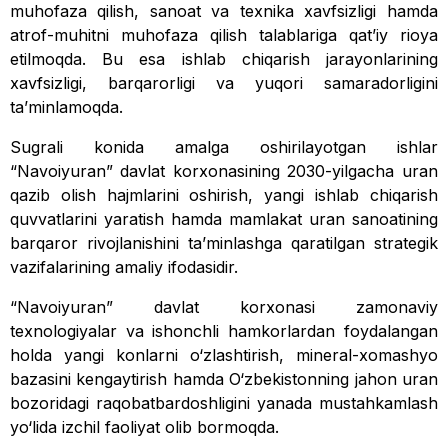
muhofaza qilish, sanoat va texnika xavfsizligi hamda
atrof-muhitni muhofaza qilish talablariga qat’iy rioya
etilmoqda. Bu esa ishlab chiqarish jarayonlarining
xavfsizligi, barqarorligi va yuqori samaradorligini
ta’minlamoqda.
Sugrali konida amalga oshirilayotgan ishlar
“Navoiyuran” davlat korxonasining 2030-yilgacha uran
qazib olish hajmlarini oshirish, yangi ishlab chiqarish
quvvatlarini yaratish hamda mamlakat uran sanoatining
barqaror rivojlanishini ta’minlashga qaratilgan strategik
vazifalarining amaliy ifodasidir.
“Navoiyuran” davlat korxonasi zamonaviy
texnologiyalar va ishonchli hamkorlardan foydalangan
holda yangi konlarni o‘zlashtirish, mineral-xomashyo
bazasini kengaytirish hamda O‘zbekistonning jahon uran
bozoridagi raqobatbardoshligini yanada mustahkamlash
yo‘lida izchil faoliyat olib bormoqda.