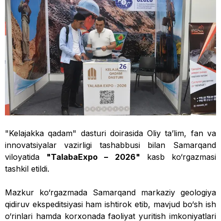
"Kelajakka qadam" dasturi doirasida Oliy ta’lim, fan va
innovatsiyalar vazirligi tashabbusi bilan Samarqand
viloyatida
"TalabaExpo – 2026"
kasb ko‘rgazmasi
tashkil etildi.
Mazkur ko‘rgazmada Samarqand markaziy geologiya
qidiruv ekspeditsiyasi ham ishtirok etib, mavjud bo‘sh ish
o‘rinlari hamda korxonada faoliyat yuritish imkoniyatlari