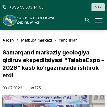
+998 55 503 14 03
oʻz
"O‘ZBEK GEOLOGIYA
QIDIRUV" AJ
Asosiy
Matbuot markazi
Yangiliklar
Samarqand markaziy geologiya
qidiruv ekspeditsiyasi "TalabaExpo –
2026" kasb ko‘rgazmasida ishtirok
etdi
03.07.2026
175