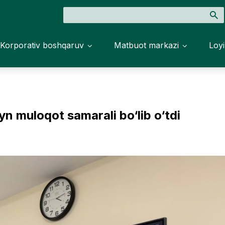
Korporativ boshqaruv
Matbuot markazi
Loyi
yn muloqot samarali bo‘lib o‘tdi