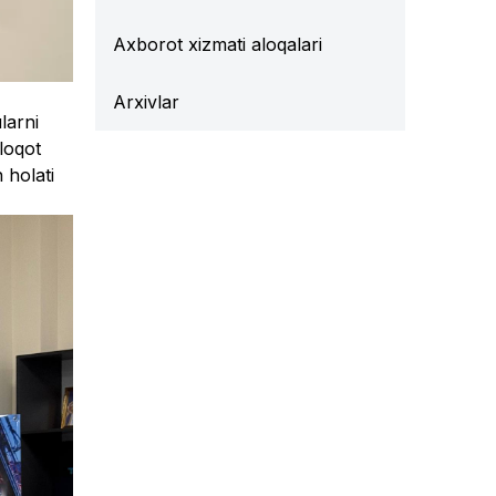
Axborot xizmati aloqalari
Arxivlar
larni
uloqot
 holati