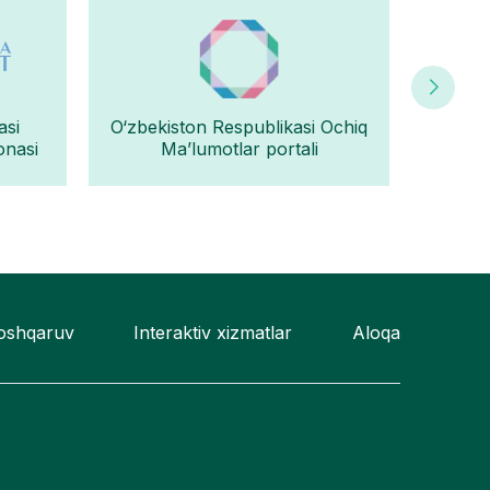
asi
O‘zbekiston Respublikasi Ochiq
Oʻz
onasi
Ma’lumotlar portali
boshqaruv
Interaktiv xizmatlar
Aloqa