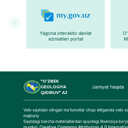
Yagona interaktiv davlat
O'
xizmatlari portal
Mo
"O‘ZBEK
Jamiyat haqida
GEOLOGIYA
QIDIRUV" AJ
Veb-saytdan olingan maʼlumotlar chop etilganda veb-sa
majburiy
Saytdagi barcha materiallardan quyidagi litsenziya bo‘y
mumkin
:
Creative Commons Attribution 4.0 Internatio