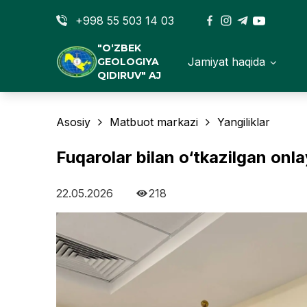
+998 55 503 14 03
"O‘ZBEK
Jamiyat haqida
GEOLOGIYA
QIDIRUV" AJ
Asosiy
Matbuot markazi
Yangiliklar
Fuqarolar bilan o‘tkazilgan onla
22.05.2026
218