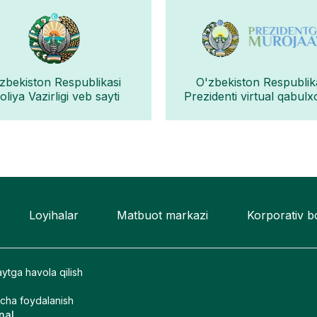
zbekiston Respublikasi
O'zbekiston Respublik
liya Vazirligi veb sayti
Prezidenti virtual qabulx
Loyihalar
Matbuot markazi
Korporativ 
ytga havola qilish
icha foydalanish
nal