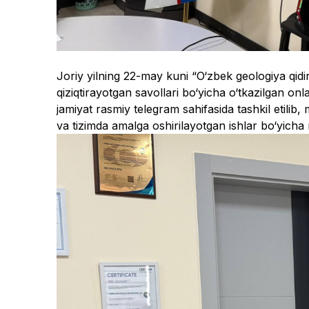
Joriy yilning 22-may kuni “O‘zbek geologiya qidi
qiziqtirayotgan savollari bo‘yicha o‘tkazilgan on
jamiyat rasmiy telegram sahifasida tashkil etilib
va tizimda amalga oshirilayotgan ishlar bo‘yicha m