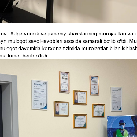
ruv” AJga yuridik va jismoniy shaxslarning murojaatlari va u
layn muloqot savol-javoblari asosida samarali bo‘lib o‘tdi. M
, muloqot davomida korxona tizimida murojaatlar bilan ishlash
a’lumot berib o‘tildi.