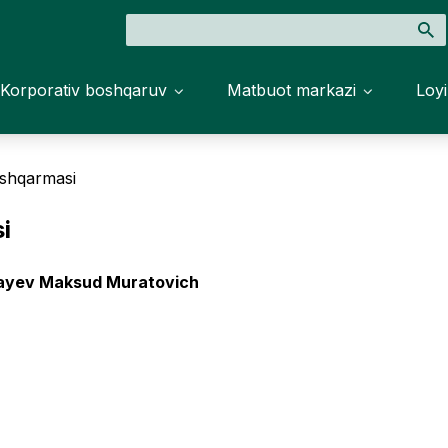
Korporativ boshqaruv
Matbuot markazi
Loyi
oshqarmasi
i
ayev
Maksud
Muratovich