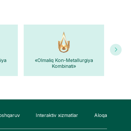
iya
«Olmaliq Kon-Metallurgiya
«Nav
Kombinati»
boshqaruv
Interaktiv xizmatlar
Aloqa