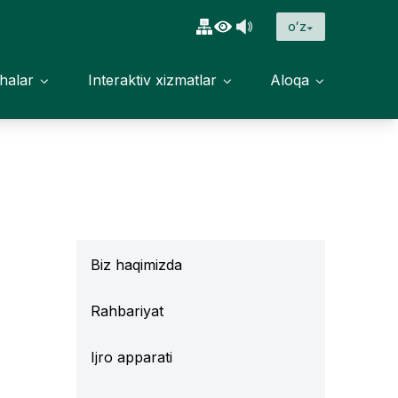
oʻz
halar
Interaktiv xizmatlar
Aloqa
Biz haqimizda
Rahbariyat
Ijro apparati