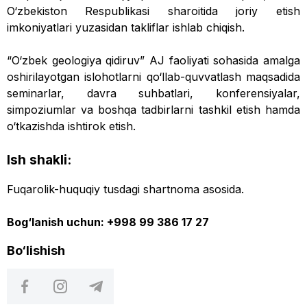
O‘zbekiston Respublikasi sharoitida joriy etish
imkoniyatlari yuzasidan takliflar ishlab chiqish.
“O‘zbek geologiya qidiruv” AJ faoliyati sohasida amalga
oshirilayotgan islohotlarni qo‘llab-quvvatlash maqsadida
seminarlar, davra suhbatlari, konferensiyalar,
simpoziumlar va boshqa tadbirlarni tashkil etish hamda
o‘tkazishda ishtirok etish.
Ish shakli:
Fuqarolik-huquqiy tusdagi shartnoma asosida.
Bog‘lanish uchun: +998 99 386 17 27
Bo‘lishish