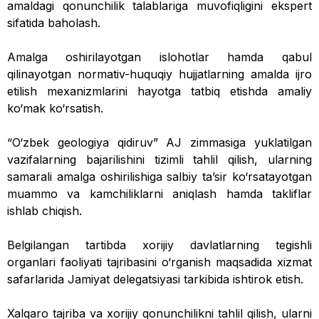
amaldagi qonunchilik talablariga muvofiqligini ekspert
sifatida baholash.
Amalga oshirilayotgan islohotlar hamda qabul
qilinayotgan normativ-huquqiy hujjatlarning amalda ijro
etilish mexanizmlarini hayotga tatbiq etishda amaliy
ko‘mak ko‘rsatish.
“O‘zbek geologiya qidiruv” AJ zimmasiga yuklatilgan
vazifalarning bajarilishini tizimli tahlil qilish, ularning
samarali amalga oshirilishiga salbiy ta’sir ko‘rsatayotgan
muammo va kamchiliklarni aniqlash hamda takliflar
ishlab chiqish.
Belgilangan tartibda xorijiy davlatlarning tegishli
organlari faoliyati tajribasini o‘rganish maqsadida xizmat
safarlarida Jamiyat delegatsiyasi tarkibida ishtirok etish.
Xalqaro tajriba va xorijiy qonunchilikni tahlil qilish, ularni