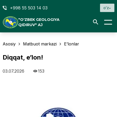
+998 55 503 14 03
oʻz
"O‘ZBEK GEOLOGIYA
QIDIRUV" AJ
Asosiy
Matbuot markazi
E’lonlar
Diqqat, e’lon!
03.07.2026
153