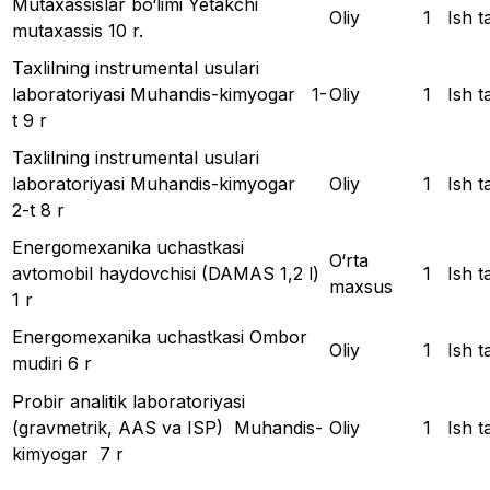
Mutaxassislar bo‘limi Yetakchi
Oliy
1
Ish t
mutaxassis 10 r.
Taxlilning instrumental usulari
laboratoriyasi Muhandis-kimyogar 1-
Oliy
1
Ish t
t 9 r
Taxlilning instrumental usulari
laboratoriyasi Muhandis-kimyogar
Oliy
1
Ish t
2-t 8 r
Energomexanika uchastkasi
O‘rta
avtomobil haydovchisi (DAMAS 1,2 l)
1
Ish t
maxsus
1 r
Energomexanika uchastkasi Ombor
Oliy
1
Ish t
mudiri 6 r
Probir analitik laboratoriyasi
(gravmetrik, AAS va ISP) Muhandis-
Oliy
1
Ish t
kimyogar 7 r