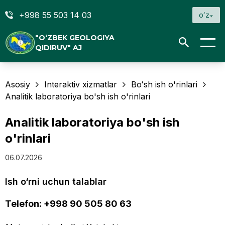
+998 55 503 14 03
oʻz
"O‘ZBEK GEOLOGIYA
QIDIRUV" AJ
Asosiy
Interaktiv xizmatlar
Boʻsh ish o'rinlari
Analitik laboratoriya bo'sh ish o'rinlari
Analitik laboratoriya bo'sh ish
o'rinlari
06.07.2026
Ish o‘rni uchun talablar
Telefon: +998 90 505 80 63