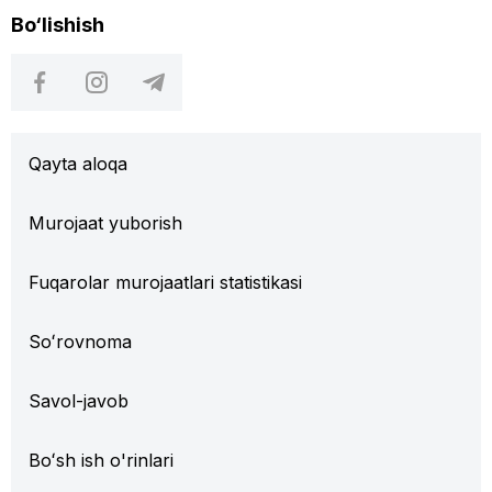
Bo‘lishish
Qayta aloqa
Murojaat yuborish
Fuqarolar murojaatlari statistikasi
Soʻrovnoma
Savol-javob
Boʻsh ish o'rinlari