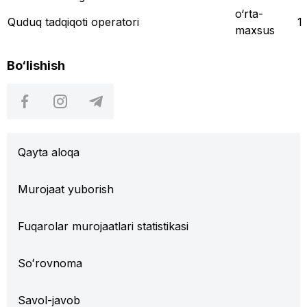
o‘rta-
Quduq tadqiqoti operatori
1
maxsus
Bo‘lishish
Qayta aloqa
Murojaat yuborish
Fuqarolar murojaatlari statistikasi
Soʻrovnoma
Savol-javob