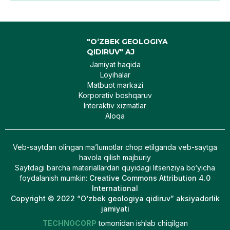
"O‘ZBEK GEOLOGIYA
QIDIRUV" AJ
Jamiyat haqida
Loyihalar
Matbuot markazi
Korporativ boshqaruv
Interaktiv xizmatlar
Aloqa
Veb-saytdan olingan maʼlumotlar chop etilganda veb-saytga
havola qilish majburiy
Saytdagi barcha materiallardan quyidagi litsenziya bo‘yicha
foydalanish mumkin
:
Creative Commons Attribution 4.0
International
Copyright © 2022 “O’zbek geologiya qidiruv” aksiyadorlik
jamiyati
TECHNOCORP
tomonidan ishlab chiqilgan