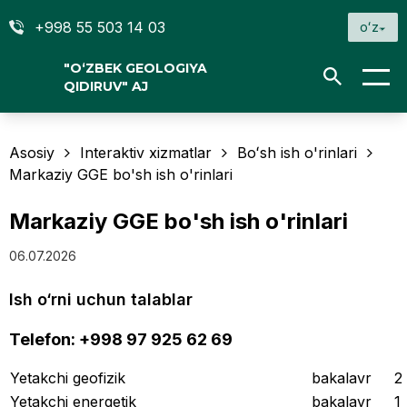
+998 55 503 14 03
oʻz
"O‘ZBEK GEOLOGIYA
QIDIRUV" AJ
Asosiy
Interaktiv xizmatlar
Boʻsh ish o'rinlari
Markaziy GGE bo'sh ish o'rinlari
Markaziy GGE bo'sh ish o'rinlari
06.07.2026
Ish o‘rni uchun talablar
Telefon: +998 97 925 62 69
Yetakchi geofizik
bakalavr
2
Yetakchi energetik
bakalavr
1