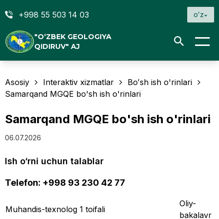
+998 55 503 14 03
oʻz
"O‘ZBEK GEOLOGIYA
QIDIRUV" AJ
Asosiy
Interaktiv xizmatlar
Boʻsh ish o'rinlari
Samarqand MGQE bo'sh ish o'rinlari
Samarqand MGQE bo'sh ish o'rinlari
06.07.2026
Ish o‘rni uchun talablar
Telefon: +998 93 230 42 77
Oliy-
Muhandis-texnolog 1 toifali
bakalavr