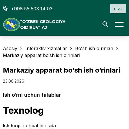
+998 55 503 14 03
oʻz
"O‘ZBEK GEOLOGIYA
QIDIRUV" AJ
Asosiy
Interaktiv xizmatlar
Boʻsh ish o'rinlari
Markaziy apparat bo‘sh ish o‘rinlari
Markaziy apparat bo‘sh ish o‘rinlari
23.06.2026
Ish o‘rni uchun talablar
Texnolog
Ish haqi:
suhbat asosida