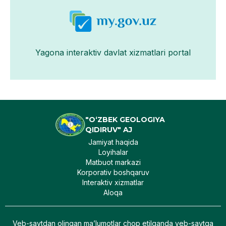
Yagona interaktiv davlat xizmatlari portal
"O‘ZBEK GEOLOGIYA
QIDIRUV" AJ
Jamiyat haqida
Loyihalar
Matbuot markazi
Korporativ boshqaruv
Interaktiv xizmatlar
Aloqa
Veb-saytdan olingan maʼlumotlar chop etilganda veb-saytga