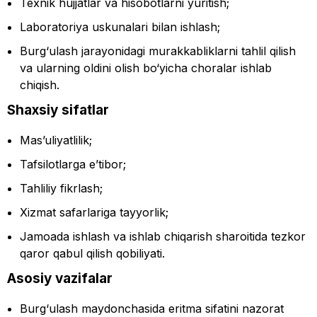
Texnik hujjatlar va hisobotlarni yuritish;
Laboratoriya uskunalari bilan ishlash;
Burg‘ulash jarayonidagi murakkabliklarni tahlil qilish
va ularning oldini olish bo‘yicha choralar ishlab
chiqish.
Shaxsiy sifatlar
Mas’uliyatlilik;
Tafsilotlarga e’tibor;
Tahliliy fikrlash;
Xizmat safarlariga tayyorlik;
Jamoada ishlash va ishlab chiqarish sharoitida tezkor
qaror qabul qilish qobiliyati.
Asosiy vazifalar
Burg‘ulash maydonchasida eritma sifatini nazorat