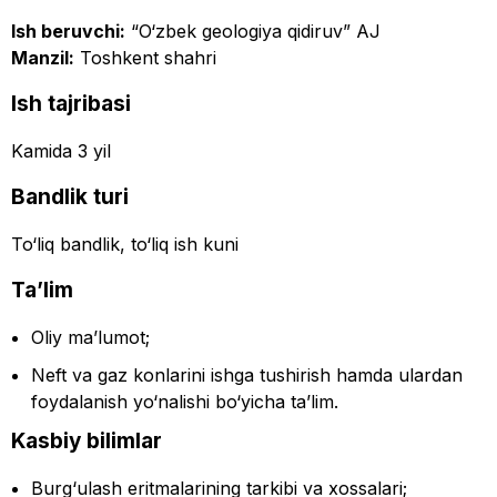
Ish beruvchi:
“O‘zbek geologiya qidiruv” AJ
Manzil:
Toshkent shahri
Ish tajribasi
Kamida 3 yil
Bandlik turi
To‘liq bandlik, to‘liq ish kuni
Ta’lim
Oliy ma’lumot;
Neft va gaz konlarini ishga tushirish hamda ulardan
foydalanish yo‘nalishi bo‘yicha ta’lim.
Kasbiy bilimlar
Burg‘ulash eritmalarining tarkibi va xossalari;