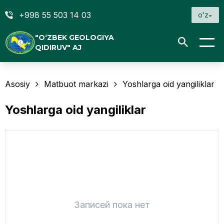
+998 55 503 14 03
oʻz
"O‘ZBEK GEOLOGIYA
QIDIRUV" AJ
Asosiy
Matbuot markazi
Yoshlarga oid yangiliklar
Yoshlarga oid yangiliklar
Записей пока нет