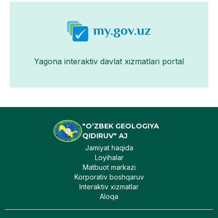
Yagona interaktiv davlat xizmatlari portal
"O‘ZBEK GEOLOGIYA
QIDIRUV" AJ
Jamiyat haqida
Loyihalar
Matbuot markazi
Korporativ boshqaruv
Interaktiv xizmatlar
Aloqa