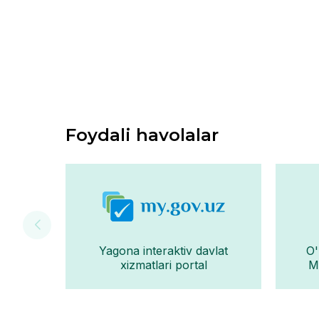
Foydali havolalar
Yagona interaktiv davlat
O'
xizmatlari portal
Mo