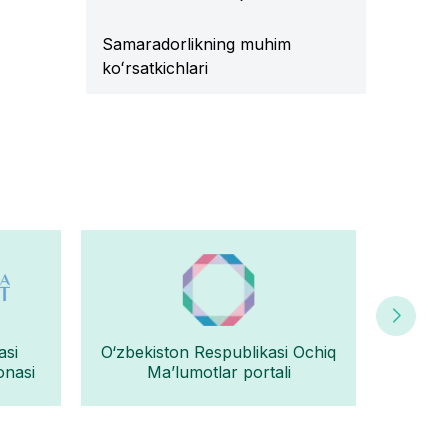
Samaradorlikning muhim
koʻrsatkichlari
asi
O‘zbekiston Respublikasi Ochiq
Oʻz
onasi
Ma’lumotlar portali