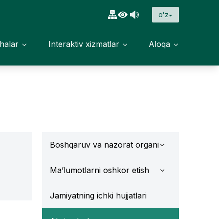
oʻz
halar
Interaktiv xizmatlar
Aloqa
Boshqaruv va nazorat organi
Ma’lumotlarni oshkor etish
Jamiyatning ichki hujjatlari