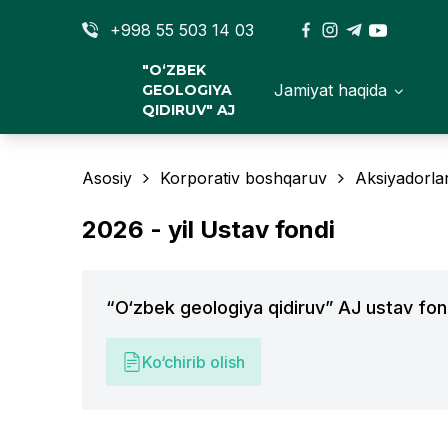
+998 55 503 14 03
"O‘ZBEK
Jamiyat haqida
GEOLOGIYA
QIDIRUV" AJ
Asosiy
Korporativ boshqaruv
Aksiyadorla
2026 - yil Ustav fondi
“O‘zbek geologiya qidiruv” AJ ustav fo
Ko‘chirib olish