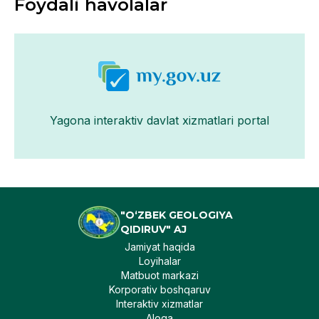
Foydali havolalar
Yagona interaktiv davlat xizmatlari portal
"O‘ZBEK GEOLOGIYA
QIDIRUV" AJ
Jamiyat haqida
Loyihalar
Matbuot markazi
Korporativ boshqaruv
Interaktiv xizmatlar
Aloqa