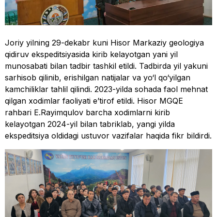
Joriy yilning 29-dekabr kuni Hisor Markaziy geologiya
qidiruv ekspeditsiyasida kirib kelayotgan yani yil
munosabati bilan tadbir tashkil etildi. Tadbirda yil yakuni
sarhisob qilinib, erishilgan natijalar va yo‘l qo‘yilgan
kamchiliklar tahlil qilindi. 2023-yilda sohada faol mehnat
qilgan xodimlar faoliyati e’tirof etildi. Hisor MGQE
rahbari E.Rayimqulov barcha xodimlarni kirib
kelayotgan 2024-yil bilan tabriklab, yangi yilda
ekspeditsiya oldidagi ustuvor vazifalar haqida fikr bildirdi.