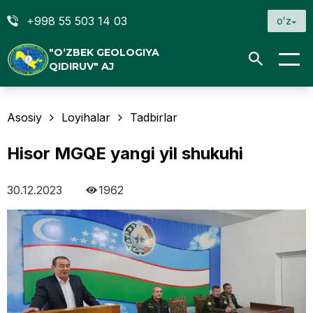
+998 55 503 14 03
oʻz
"O‘ZBEK GEOLOGIYA
QIDIRUV" AJ
Asosiy
Loyihalar
Tadbirlar
Hisor MGQE yangi yil shukuhi
30.12.2023
1962