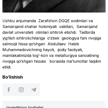
Ushbu anjumanda Zarafshon DGQE xodimlari va
Samarqand shahar hokimiyati vakillari, Samarqand
davlat unversiteti olimlari ishtirok etishdi. Tadbirda
yig‘ilish ishtirokchilariga o‘zbek geologiya fani rivojiga
salmoqli hissa qo‘shgan Abdullaev Habib
Muhammedovichning hayoti, ijodiy faoliyati,
mamlakatimizda tog‘-kon va metallurgiya sanoatining
rivojiga qo‘shgan hissasi borasida ma’lumotlar taqdim
etildi.
Bo‘lishish
Investitsion loyihalar