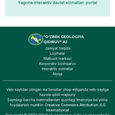
Yagona interaktiv davlat xizmatlari portal
"O‘ZBEK GEOLOGIYA
QIDIRUV" AJ
Jamiyat haqida
Loyihalar
Matbuot markazi
Korporativ boshqaruv
Interaktiv xizmatlar
Aloqa
Veb-saytdan olingan maʼlumotlar chop etilganda veb-saytga
havola qilish majburiy
Saytdagi barcha materiallardan quyidagi litsenziya bo‘yicha
foydalanish mumkin
:
Creative Commons Attribution 4.0
International