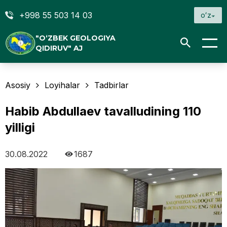
+998 55 503 14 03
oʻz
"O‘ZBEK GEOLOGIYA
QIDIRUV" AJ
Asosiy
Loyihalar
Tadbirlar
Habib Abdullaev tavalludining 110
yilligi
30.08.2022
1687