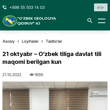
+998 55 503 14 03
oʻz
"O‘ZBEK GEOLOGIYA
QIDIRUV" AJ
Asosiy
Loyihalar
Tadbirlar
21 oktyabr – O‘zbek tiliga davlat tili
maqomi berilgan kun
21.10.2022
1866