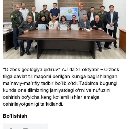
“O’zbek geologiya qidiruv” AJ da 21 oktyabr – O‘zbek
tiliga davlat tili maqomi berilgan kuniga bag‘ishlangan
ma’naviy-ma’rifiy tadbir bo‘lib o‘tdi. Tadbirda bugungi
kunda ona tilimizning jamiyatdagi o‘rni va nufuzini
oshirish bo‘yicha keng ko‘lamli ishlar amalga
oshirilayotganligi ta'kidlandi.
Bo‘lishish