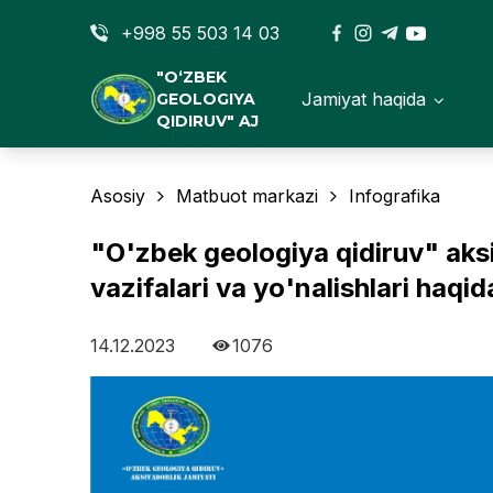
+998 55 503 14 03
"O‘ZBEK
Jamiyat haqida
GEOLOGIYA
QIDIRUV" AJ
Asosiy
Matbuot markazi
Infografika
"O'zbek geologiya qidiruv" aksi
vazifalari va yo'nalishlari haqid
14.12.2023
1076