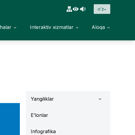
oʻz
halar
Interaktiv xizmatlar
Aloqa
Yangiliklar
E’lonlar
Infografika