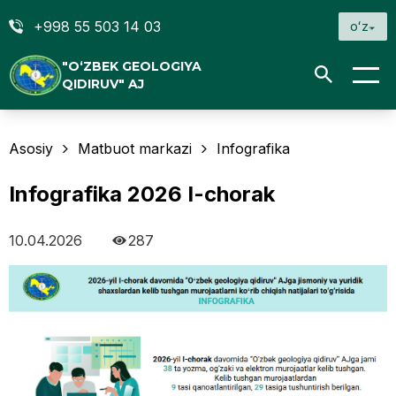
+998 55 503 14 03
oʻz
"O‘ZBEK GEOLOGIYA
QIDIRUV" AJ
Asosiy
Matbuot markazi
Infografika
Infografika 2026 I-chorak
10.04.2026
287