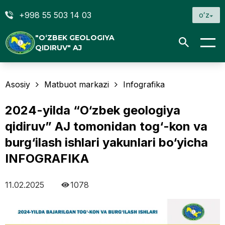
+998 55 503 14 03
oʻz
"O‘ZBEK GEOLOGIYA
QIDIRUV" AJ
Asosiy
Matbuot markazi
Infografika
2024-yilda “O‘zbek geologiya
qidiruv” AJ tomonidan tog‘-kon va
burg‘ilash ishlari yakunlari bo‘yicha
INFOGRAFIKA
11.02.2025
1078