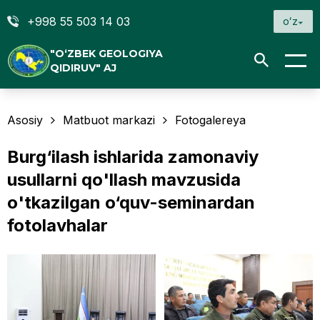
+998 55 503 14 03
oʻz
"O‘ZBEK GEOLOGIYA
QIDIRUV" AJ
Asosiy
Matbuot markazi
Fotogalereya
Burg‘ilash ishlarida zamonaviy
usullarni qo'llash mavzusida
o'tkazilgan o‘quv-seminardan
fotolavhalar