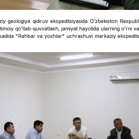
y geologiya qidiruv ekspeditsiyasida Oʻzbekiston Respubl
imoiy qoʻllab-quvvatlash, jamiyat hayotida ularning oʻrni va 
maqsadida "Rahbar va yoshlar" uchrashuvi markaziy ekspedit