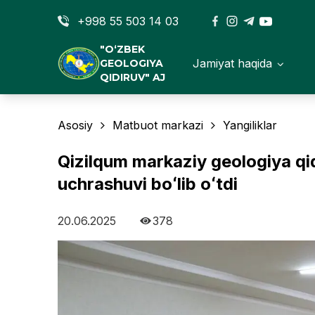
+998 55 503 14 03
"O‘ZBEK
Jamiyat haqida
GEOLOGIYA
QIDIRUV" AJ
Asosiy
Matbuot markazi
Yangiliklar
Qizilqum markaziy geologiya qi
uchrashuvi boʻlib oʻtdi
20.06.2025
378