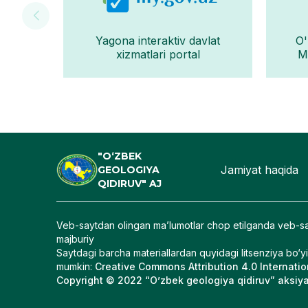
Yagona interaktiv davlat
O'
xizmatlari portal
Mo
"O‘ZBEK
Jamiyat haqida
GEOLOGIYA
QIDIRUV" AJ
Veb-saytdan olingan maʼlumotlar chop etilganda veb-sa
majburiy
Saytdagi barcha materiallardan quyidagi litsenziya bo‘y
mumkin
:
Creative Commons Attribution 4.0 Internatio
Copyright © 2022 “O’zbek geologiya qidiruv” aksiyad