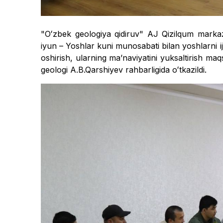
"Oʻzbek geologiya qidiruv" AJ Qizilqum markazi
iyun – Yoshlar kuni munosabati bilan yoshlarni ijt
oshirish, ularning maʼnaviyatini yuksaltirish 
geologi A.B.Qarshiyev rahbarligida oʻtkazildi.