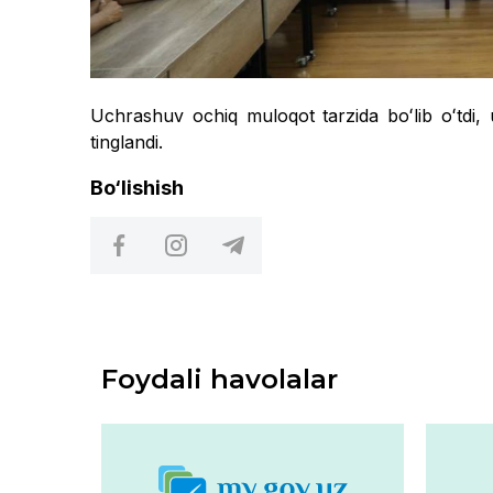
Uchrashuv ochiq muloqot tarzida boʻlib oʻtdi,
tinglandi.
Bo‘lishish
Foydali havolalar