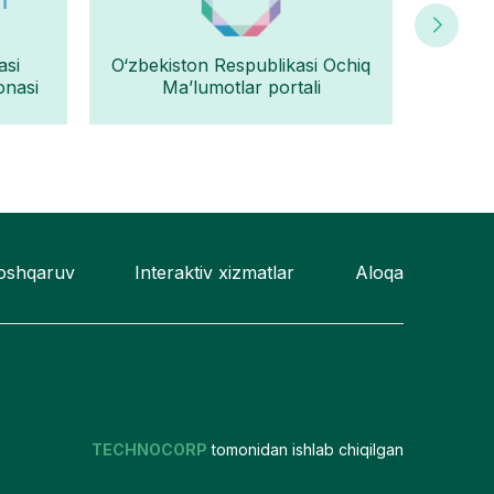
asi
O‘zbekiston Respublikasi Ochiq
Oʻz
onasi
Ma’lumotlar portali
boshqaruv
Interaktiv xizmatlar
Aloqa
TECHNOCORP
tomonidan ishlab chiqilgan