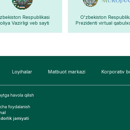
zbekiston Respublikasi
O'zbekiston Respublik
liya Vazirligi veb sayti
Prezidenti virtual qabulx
Loyihalar
Matbuot markazi
Korporativ 
ytga havola qilish
icha foydalanish
nal
orlik jamiyati