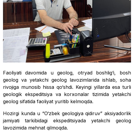
Faoliyati davomida u geolog, otryad boshlig‘i, bosh
geolog va yetakchi geolog lavozimlarida ishlab, soha
rivojiga munosib hissa qo‘shdi. Keyingi yillarda esa turli
geologik ekspeditsiya va korxonalar tizimida yetakchi
geolog sifatida faoliyat yuritib kelmoqda.
Hozirgi kunda u “O‘zbek geologiya qidiruv” aksiyadorlik
jamiyati tarkibidagi ekspeditsiyada yetakchi geolog
lavozimida mehnat qilmoqda.