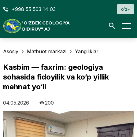
+998 55 503 14 03
oʻz
"O‘ZBEK GEOLOGIYA
QIDIRUV" AJ
Asosiy
Matbuot markazi
Yangiliklar
Kasbim — faxrim: geologiya
sohasida fidoyilik va ko‘p yillik
mehnat yo‘li
04.05.2026
200