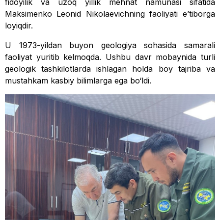
fidoyilik va uzoq yillik mehnat namunasi sifatida
Maksimenko Leonid Nikolaevichning faoliyati e’tiborga
loyiqdir.
U 1973-yildan buyon geologiya sohasida samarali
faoliyat yuritib kelmoqda. Ushbu davr mobaynida turli
geologik tashkilotlarda ishlagan holda boy tajriba va
mustahkam kasbiy bilimlarga ega bo‘ldi.