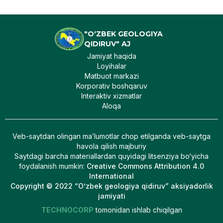
"O‘ZBEK GEOLOGIYA
QIDIRUV" AJ
Jamiyat haqida
Loyihalar
Matbuot markazi
Korporativ boshqaruv
Interaktiv xizmatlar
Aloqa
Veb-saytdan olingan maʼlumotlar chop etilganda veb-saytga
havola qilish majburiy
Saytdagi barcha materiallardan quyidagi litsenziya bo‘yicha
foydalanish mumkin
:
Creative Commons Attribution 4.0
International
Copyright © 2022 “O’zbek geologiya qidiruv” aksiyadorlik
jamiyati
TECHNOCORP
tomonidan ishlab chiqilgan