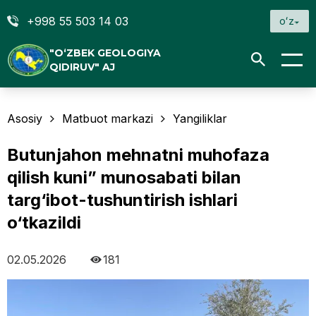
+998 55 503 14 03
oʻz
"O‘ZBEK GEOLOGIYA
QIDIRUV" AJ
Asosiy
Matbuot markazi
Yangiliklar
Butunjahon mehnatni muhofaza
qilish kuni” munosabati bilan
targ‘ibot-tushuntirish ishlari
o‘tkazildi
02.05.2026
181