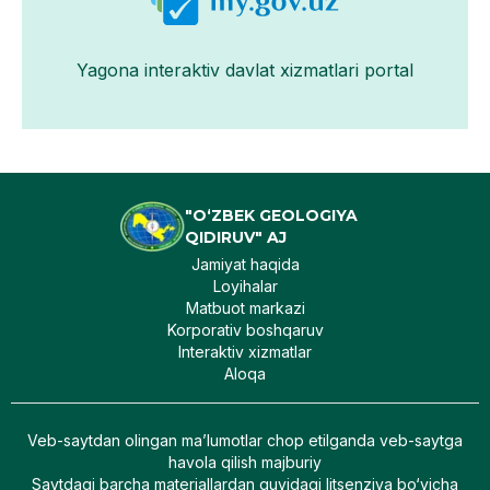
Yagona interaktiv davlat xizmatlari portal
"O‘ZBEK GEOLOGIYA
QIDIRUV" AJ
Jamiyat haqida
Loyihalar
Matbuot markazi
Korporativ boshqaruv
Interaktiv xizmatlar
Aloqa
Veb-saytdan olingan maʼlumotlar chop etilganda veb-saytga
havola qilish majburiy
Saytdagi barcha materiallardan quyidagi litsenziya bo‘yicha