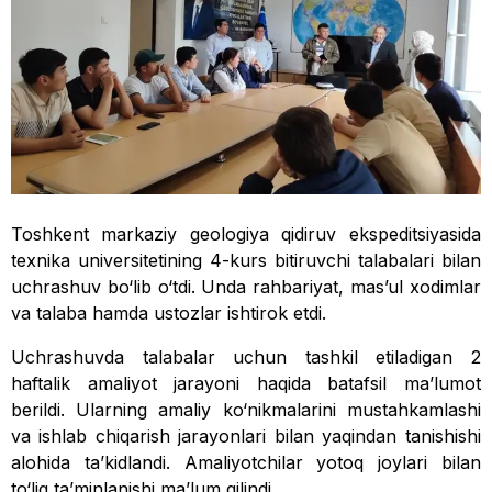
Toshkent markaziy geologiya qidiruv ekspeditsiyasida
texnika universitetining 4-kurs bitiruvchi talabalari bilan
uchrashuv bo‘lib o‘tdi. Unda rahbariyat, mas’ul xodimlar
va talaba hamda ustozlar ishtirok etdi.
Uchrashuvda talabalar uchun tashkil etiladigan 2
haftalik amaliyot jarayoni haqida batafsil ma’lumot
berildi. Ularning amaliy ko‘nikmalarini mustahkamlashi
va ishlab chiqarish jarayonlari bilan yaqindan tanishishi
alohida ta’kidlandi. Amaliyotchilar yotoq joylari bilan
to‘liq ta’minlanishi ma’lum qilindi.