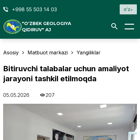
+998 55 503 14 03
oʻz
"O‘ZBEK GEOLOGIYA
QIDIRUV" AJ
Asosiy
Matbuot markazi
Yangiliklar
Bitiruvchi talabalar uchun amaliyot
jarayoni tashkil etilmoqda
05.05.2026
207