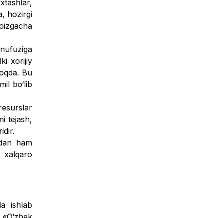
xtashlar,
, hozirgi
foizgacha
 nufuziga
i xorijiy
moqda. Bu
il bo‘lib
resurslar
i tejash,
idir.
atdan ham
a xalqaro
da ishlab
. «O‘zbek