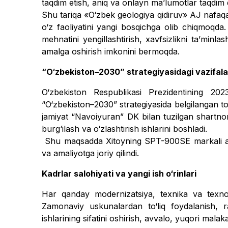
taqdim etish, aniq va onlayn maʼlumotlar taqdim q
Shu tariqa «O‘zbek geologiya qi­diruv» AJ nafaqa
o‘z faoliyatini yangi bosqichga olib chiqmoqda
mehnatini yengillashtirish, xavfsizlikni taʼminl
amalga oshirish imkonini bermoqda.
“O‘zbekiston–2030” strategiyasidagi vazifalar
O‘zbekiston Respublikasi Preziden­tining 20
“O‘zbekiston–2030” strategiyasida belgilangan to
jamiyat “Navoiyuran” DK bilan tuzilgan shartn
burg‘ilash va o‘zlashtirish ishlarini boshladi.
Shu maqsadda Xitoyning SPT-900SE markali ayl
va amaliyotga joriy qilindi.
Kadrlar salohiyati va yangi ish o‘rinlari
Har qanday modernizatsiya, texnika va texnol
Zamonaviy uskunalardan to‘liq foydalanish, raq
ishlarining sifatini oshirish, avvalo, yuqori malaka