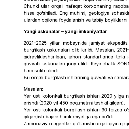
Chunki ular orqali nafaqat korxonaning raqo­bat
hissa qo‘shiladi. Eng muhimi, geologiya sohasid
ulardan oqilona foydalanish va tabiiy boyliklarni a
Yangi uskunalar – yangi imkoniyatlar
2021–2025 yillar mobaynida jamiyat ekspeditsi
burg‘ilash uskunalari olib kirildi. Masalan, 2
gidravliklashtirilgan, jahon standartlariga to
quvvatli uskunalari joriy etildi. Keyinchalik
ham sotib olindi.
Bu orqali burg‘ilash ishlarining quvvati va samara
Masalan:
Yer usti kolonkali burg‘ilash ishlari 2020 yilg
erishdi (2020 yil 450 pog.metrni tashkil qilgan).
Yer osti kolonkali burg‘ilash ishlari 30 foizga 
qilgan)ish bajarish imkoniyatiga ega bo‘ldi.
Zamonaviy reagentlar qo‘llani­shi orqali qiyin q