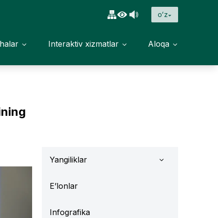
oʻz
halar
Interaktiv xizmatlar
Aloqa
ining
Yangiliklar
E’lonlar
Infografika