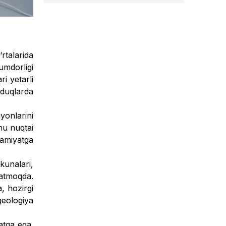
rtalarida
umdorligi
ri yetarli
uduqlarda
yonlarini
u nuq­tai
hamiyatga
kunalari,
ratmoqda.
, hozirgi
eologiya
atga ega.