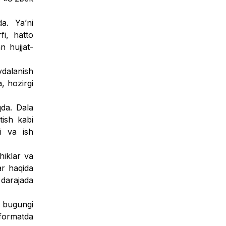
da. Yaʼni
fi, hatto
 huj­jat­
ydalanish
, hozirgi
qda. Dala
tish kabi
di va ish
hiklar va
ar haqida
 darajada
i bugungi
 formatda