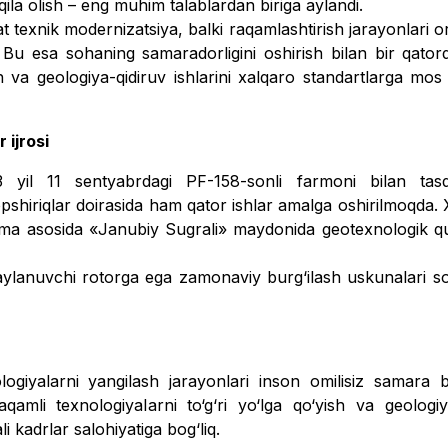
ila olish – eng muhim talab­lardan biriga aylandi.
t texnik modernizatsiya, balki raqamlashtirish jarayonlari o
. Bu esa sohaning samaradorligini oshirish bilan bir qator
ash va geologiya-qidiruv ishlarini xalqaro standartlarga mos
 ijrosi
23 yil 11 sentyabrdagi PF-158-sonli farmoni bilan tasd
pshi­riqlar doirasida ham qator ishlar amalga oshirilmoqda.
oma asosida «Janubiy Sugrali» maydonida geotexnologik q
anuvchi rotorga ega zamonaviy burg‘ilash uskunalari sot
ogiyalarni yangilash jarayonlari inson omilisiz samara 
amli texnologiyalarni to‘g‘ri yo‘lga qo‘yish va geologiy
li kadrlar salohiyatiga bog‘liq.