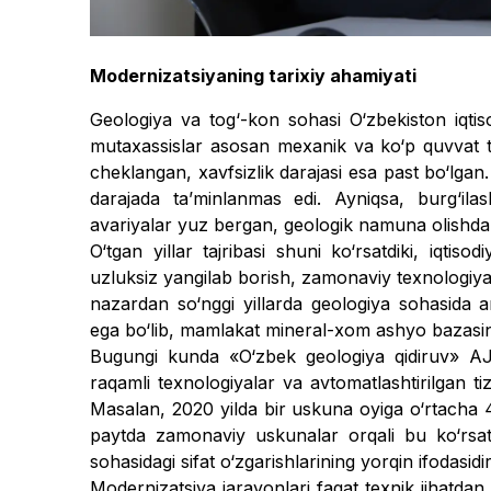
Modernizatsiyaning tarixiy ahamiyati
Geologiya va tog‘-kon sohasi O‘zbekiston iqtiso
mutaxassislar asosan mexanik va ko‘p quvvat ta
cheklangan, xavfsizlik darajasi esa past bo‘l­gan. 
darajada taʼminlanmas edi. Ayniqsa, burg‘ila
avariyalar yuz bergan, geologik namuna olishda y
O‘tgan yillar tajribasi shuni ko‘rsatdiki, iqtiso
uzluksiz yangilab borish, zamonaviy texnologiya­l
nazardan so‘nggi yillarda geologiya sohasida a
ega bo‘lib, mamlakat mineral-xom ashyo bazasin
Bugungi kunda «O‘zbek geologiya qidiruv» AJ t
raqamli texnologiyalar va avtomatlashtirilgan tiz
Masalan, 2020 yilda bir uskuna oyiga o‘rtacha 4
paytda zamonaviy uskunalar orqali bu ko‘rsa
sohasidagi sifat o‘zgarishlarining yorqin ifodasidir
Modernizatsiya jarayonlari fa­qat texnik jihatdan