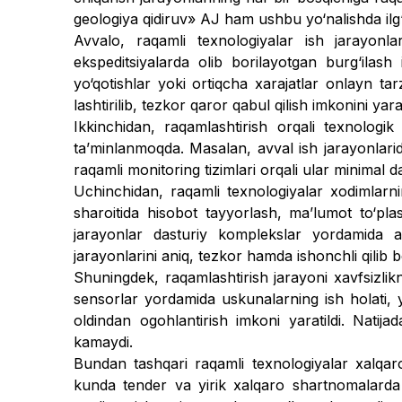
geologiya qidiruv» AJ ham ushbu yo‘nalishda ilg‘o
Avvalo, raqamli texnologiyalar ish jarayonla
ekspeditsiyalarda olib borilayotgan burg‘ilash 
yo‘qotishlar yoki ortiqcha xarajatlar onlayn tar
lashtirilib, tezkor qaror qabul qilish imkonini ya
Ikkinchidan, raqamlashtirish or­qali texnologi
taʼminlanmoqda. Masalan, avval ish jarayonlarida
ra­qamli monitoring tizimlari orqa­li ular minimal dar
Uchinchidan, raqamli texnologiya­lar xodimlar
sharoitida hisobot tayyorlash, maʼlumot to‘pla
jarayonlar dasturiy komplekslar yordamida av­
jarayonlarini aniq, tezkor hamda ishonchli qilib b
Shuningdek, raqamlashtirish jarayoni xavfsizli
sensorlar yordamida uskunalarning ish holati, yer
oldindan ogohlantirish imkoni yaratildi. Natijad
kamaydi.
Bundan tashqari raqamli texnologiyalar xalqa
kunda tender va yirik xalqaro shartnomalarda i