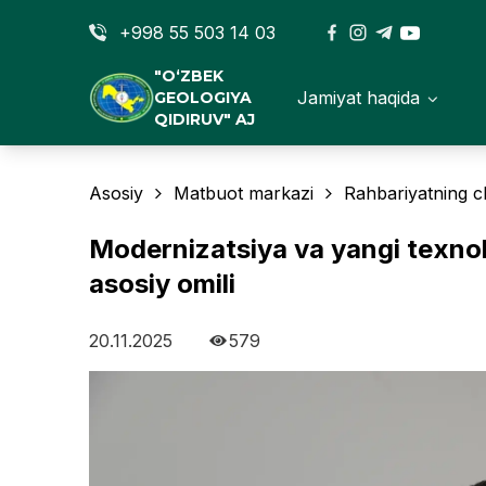
+998 55 503 14 03
"O‘ZBEK
Jamiyat haqida
GEOLOGIYA
QIDIRUV" AJ
Asosiy
Matbuot markazi
Rahbariyatning ch
Modernizatsiya va yangi texnol
asosiy omili
20.11.2025
579