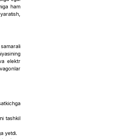
shiga ham
yaratish,
 samarali
iyasining
va elektr
 vagonlar
satkichga
i tashkil
a yetdi.