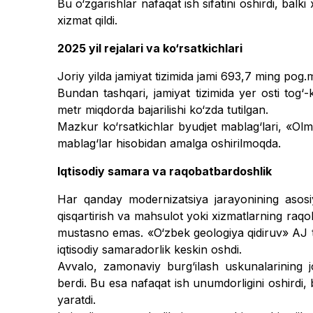
Bu o‘zgarishlar nafaqat ish sifatini oshirdi, balki
xizmat qildi.
2025 yil rejalari va ko‘rsatkichlari
Joriy yilda jamiyat tizimida jami 693,7 ming pog.me
Bundan tashqari, jamiyat tizimida yer osti tog‘
metr miqdorda bajarilishi ko‘zda tutilgan.
Mazkur ko‘rsatkichlar byudjet mablag‘lari, «O
mablag‘lar hisobidan amalga oshirilmoqda.
Iqtisodiy samara va raqobatbardoshlik
Har qanday modernizatsiya jarayonining asosiy 
qisqartirish va mah­sulot yoki xizmatlarning raq
mustasno emas. «O‘zbek geologiya qidiruv» AJ tom
iqtisodiy samaradorlik keskin oshdi.
Avvalo, zamonaviy burg‘ilash us­kunalarining jori
berdi. Bu esa nafaqat ish unumdorligini oshir­di,
yaratdi.