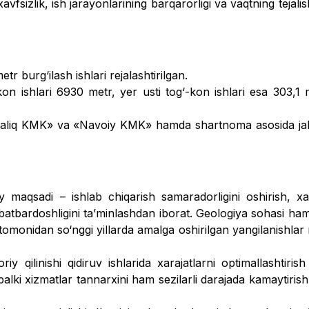
 xavfsizlik, ish jarayonlarining barqarorligi va vaqt­ning tejal
tr burg‘ilash ishlari rejalashtirilgan.
-kon ishlari 6930 metr, yer usti tog‘-kon ishlari esa 303,1
lmaliq KMK» va «Navoiy KMK» hamda shartnoma asosida jal
maqsadi – ishlab chiqarish samaradorligini oshirish, xar
obatbar­doshligini taʼminlashdan iborat. Geologiya sohasi h
onidan so‘nggi yillarda amalga oshirilgan yangilanishlar na
y qilinishi qi­diruv ishlarida xarajatlarni optimallashtirish
 balki xizmatlar tannarxini ham sezilarli darajada kamaytirish