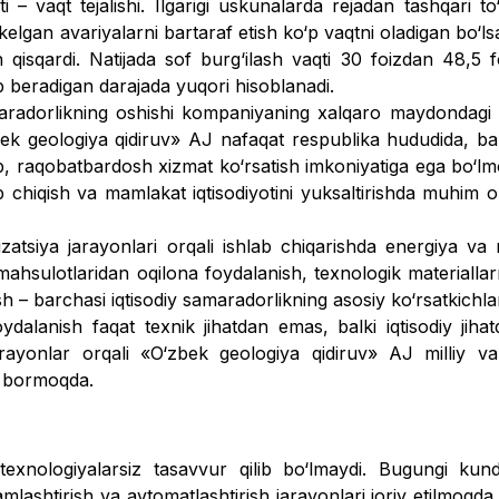
 – vaqt tejalishi. Ilgarigi uskunalarda rejadan tashqari to‘
kelgan avariyalarni bartaraf etish ko‘p vaqtni oladigan bo‘lsa
 qisqardi. Natijada sof burg‘ilash vaqti 30 foizdan 48,5 
ob beradigan darajada yuqori hisoblanadi.
amaradorlikning oshishi kompaniyaning xalqaro maydondagi
ek geologiya qidiruv» AJ nafaqat res­publika hududida, balk
ib, raqobatbardosh xizmat ko‘rsatish imkoniyatiga ega bo‘l
b chiqish va mamlakat iqtisodiyotini yuksaltirishda muhim om
tsiya jarayonlari orqali ishlab chiqarishda energiya va 
mahsu­lotlaridan oqilona foydalanish, texnologik materiallarn
h – barchasi iqtisodiy samaradorlikning asosiy ko‘rsatkichlar
dalanish faqat texnik jihatdan emas, balki iqtisodiy jih
rayonlar orqali «O‘zbek geologiya qidiruv» AJ milliy v
b bormoqda.
 texnologiyalarsiz tasavvur qilib bo‘lmaydi. Bugungi kun
mlash­tirish va avtomatlashtirish jarayonlari joriy etilmoqda