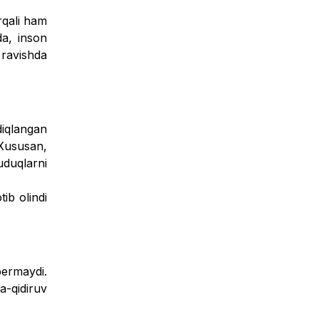
rqali ham
da, inson
 ravishda
iqlangan
 Xususan,
uduqlarni
ib olindi
bermaydi.
a-qidiruv