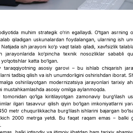
diyotida muhim strategik o‘rin egallaydi. O‘tgan asrning o‘
lab qila­digan uskunalardan foydalangan, ularning ish un
Natijada ish jarayoni ko‘p vaqt talab qiladi, xavfsizlik talabla
sh jarayonlarida ko‘pincha texnik nosozliklar sababli q
o‘qotishlar katta bo‘lgan.
diy taraqqiyot­ning asosiy garovi – bu ishlab chi­qarish jara
arni tadbiq qilish va ish unumdorligini oshirishdan iborat. Sh
malga oshirilayotgan modernizatsiya jarayonlari tarixiy a
i mustahkam­lashda asosiy omilga ay­lanmoqda.
omonidan qo‘lga kiri­tilayotgan zamonaviy burg‘ilash us
imlar ilgari tasavvur qilish qiyin bo‘lgan imkoniyatlarni ya
50 metr chuqurlikkacha burg‘ilash ishlarini bajargan bo‘lsa
tkich 2000 metrga yetdi. Bu faqat raqam emas – balki g
.
 emas, balki iqtisodiy va ijtimoiy jihatdan ham tarixiy ahamiy