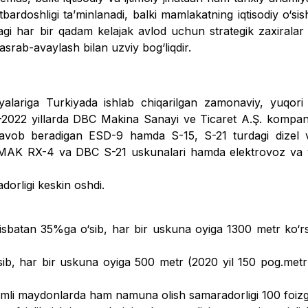
bardoshligi taʼminlanadi, balki mamlakatning iqtisodiy o‘si
agi har bir qadam kelajak avlod uchun strategik zaxiralar 
s­rab-avaylash bilan uzviy bog‘­liqdir.
yalariga Turkiyada ishlab chiqarilgan zamonaviy, yuqo­ri
021–2022 yillarda DBC Makina Sanayi ve Ticaret A.Ş. kompan
‘la javob beradigan ESD-9 hamda S-15, S-21 turdagi dizel 
 SONMAK RX-4 va DBC S-21 uskunalari hamda elekt­rovoz va
dorligi keskin oshdi.
a nisbatan 35%ga o‘sib, har bir uskuna oyiga 1300 metr ko‘r
o‘sib, har bir uskuna oyiga 500 metr (2020 yil 150 pog.metrn
irqimli maydonlarda ham namuna olish samaradorligi 100 foizg