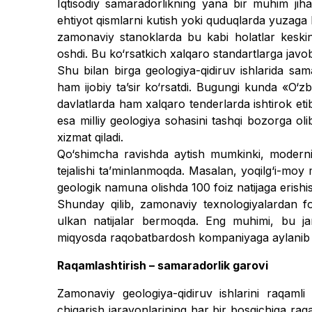
Iqtisodiy samaradorlikning yana bir muhim jihati
ehtiyot qism­larni kutish yoki quduqlarda yuzaga 
zamonaviy stanoklarda bu kabi ho­latlar keskin
oshdi. Bu ko‘rsatkich xalqa­ro standartlarga jav
Shu bilan birga geologiya-qidi­ruv ishlarida s
ham ijobiy taʼsir ko‘rsatdi. Bugungi kunda «O‘zb
davlatlarda ham xalqaro tenderlarda ishtirok et
esa milliy geologiya sohasini tashqi bozorga oli
xizmat qiladi.
Qo‘shimcha ravishda aytish mumkinki, moderniza
tejalishi taʼminlan­moqda. Masalan, yoqilg‘i-moy 
geologik namuna olishda 100 foiz natijaga erishis
Shunday qilib, zamonaviy texnologiyalardan foy
ulkan natijalar ber­moqda. Eng muhimi, bu ja
miqyosda ra­qobatbardosh kompaniyaga aylani
Raqamlashtirish – samaradorlik garovi
Zamonaviy geologiya-qidiruv ishlarini raqamli
chiqarish jarayonlarining har bir bosqichiga raqa