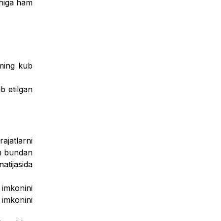
ishiga ham
 ming kub
b etilgan
ajatlarni
am bundan
­tijasida
 imkonini
 imkonini