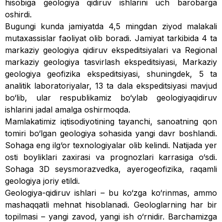
hisobiga geologiya qidiruv ishlarini uch barobarga
oshirdi.
Bugungi kunda jamiyatda 4,5 mingdan ziyod malakali
mutaxassislar faoliyat olib boradi. Jamiyat tarkibida 4 ta
markaziy geologiya qidiruv ekspeditsiyalari va Regional
markaziy geologiya tasvirlash ekspeditsiyasi, Markaziy
geologiya geofizika ekspeditsiyasi, shuningdek, 5 ta
analitik laboratoriyalar, 13 ta dala ekspeditsiyasi mavjud
bo‘lib, ular respublikamiz bo‘ylab geologiya­qidiruv
ishlarini jadal amalga oshirmoqda.
Mamlakatimiz iqtisodiyotining tayanchi, sanoatning qon
tomiri bo‘lgan geologiya sohasida yangi davr boshlandi.
Sohaga eng ilg‘or texnologiyalar olib kelindi. Natijada yer
osti boyliklari zaxirasi va prognozlari karrasiga o‘sdi.
Sohaga 3D seysmorazvedka, ayerogeo­fizika, raqamli
geologiya joriy etildi.
Geologiya-qidiruv ishlari – bu ko‘zga ko‘rinmas, ­ammo
mashaqqatli mehnat hisoblanadi. Geologlarning har bir
topilmasi – yangi zavod, yangi ish o‘rnidir. Barchamizga