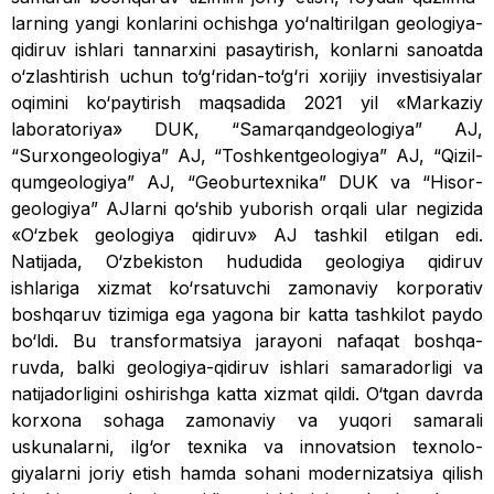
larning yangi konlarini ochishga yo‘naltirilgan geo­logiya-
qidiruv ishlari tannarxini pasaytirish, konlarni sanoatda
o‘zlashtirish uchun to‘g‘ridan-to‘g‘ri xorijiy investi­siyalar
oqimini ko‘paytirish maqsadida 2021 yil «Markaziy
laboratoriya» DUK, “Samarqand­geologiya” AJ,
“Surxongeologiya” AJ, “Toshkentgeologiya” AJ, “Qizil­
qumgeologiya” AJ, “Geo­burtexnika” DUK va “Hisor­
geologiya” AJlarni qo‘shib yuborish orqali ular negizida
«O‘zbek geologiya qidiruv» AJ tashkil etilgan edi.
Natijada, O‘zbekiston hududida geologiya qi­diruv
ishlariga xizmat ko‘rsatuvchi zamonaviy korporativ
bosh­qaruv tizimiga ega yagona bir katta tashkilot paydo
bo‘ldi. Bu transformatsiya jarayoni nafaqat boshqa­
ruvda, balki geologiya-qidiruv ishlari samaradorligi va
natijadorligini oshirishga katta xizmat qildi. O‘tgan davrda
korxona sohaga zamonaviy va yuqori samarali
uskunalarni, ilg‘or texnika va innovatsion texnolo­
giyalarni joriy etish hamda sohani modernizatsiya qilish