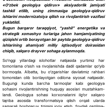
«O‘zbek geologiya qidiruv» aksiyadorlik jamiyati
tashkil etilib, uning zimmasiga geologiya-qidiruv
ishlarini modernizatsiya qilish va rivojlantirish vazifasi
yuklatildi.
Bugun barqaror taraqqiyot, “yashil” energetika va
strategik xomashyo turlariga jahon hamjamiyatining
qiziqishi ortib borayotgan bir paytda geologiya-qidiruv
ishlarining ahamiyati milliy iqtisodiyot doi­rasidan
chiqib, xalqaro drayver sohaga aylanmoqda.
So‘nggi yillardagi islohotlar natijasida yurtimiz har
tomonlama o‘sish va rivojlanishda dadil qa­damlar qo‘yib
bormoqda. Albatta, bu o‘zgarishlar davlatimiz rah­bari
tomonidan olib borilayotgan odilona siyosat natijasidir.
Bugungi kunda barcha tarmoqlar kabi geologiya
sohasini rivojlantirishning huquqiy asoslari mustahkam­
landi. Geologiya sohasi korxonalarini ilg‘or xalqaro
tajriba asosida transformatsiya qilish orqali ularda
samarali boshqaruv tizimini joriy etish, foydali qazilma­