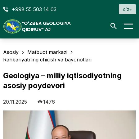
+998 55 503 14 03
oʻz
"O‘ZBEK GEOLOGIYA
QIDIRUV" AJ
Asosiy
Matbuot markazi
Rahbariyatning chiqish va bayonotlari
Geologiya – milliy iqtisodiyotning
asosiy poydevori
20.11.2025
1476