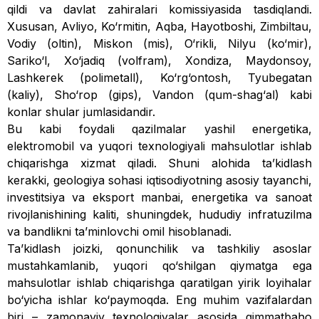
qildi va davlat zahiralari komissiyasida tasdiq­landi.
Xususan, Avliyo, Ko‘rmitin, Aqba, Hayotboshi, Zimbiltau,
Vodiy (oltin), Miskon (mis), O‘rikli, Nilyu (­ko‘mir),
Sariko‘l, Xo‘jadiq (volfram), Xondiza, Maydonsoy,
Lashkerek (polimetall), Ko‘rg‘ontosh, Tyubegatan
(kaliy), Sho‘rop (gips), Vandon (qum-shag‘al) kabi
konlar shular jumlasidandir.
Bu kabi foydali qazilmalar yashil energetika,
elektromobil va yuqori texnologiyali mahsulotlar ishlab
chiqarishga xizmat qiladi. Shuni alohida taʼkidlash
kerakki, geologiya sohasi iqtiso­diyotning asosiy tayanchi,
investitsiya va eksport manbai, energetika va sanoat
rivojlanishining kaliti, shuningdek, hududiy infratuzilma
va bandlikni taʼminlovchi omil hisob­lanadi.
Taʼkidlash joizki, qonunchilik va tashkiliy asoslar
mustahkamlanib, yuqori qo‘­shilgan qiymatga ega
mahsu­lotlar ishlab chi­qarishga qaratilgan yirik loyihalar
bo‘yicha ishlar ko‘paymoqda. Eng muhim vazifalardan
biri – zamonaviy texnologiyalar asosida qimmatbaho