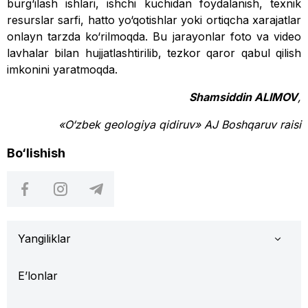
burg‘ilash ishlari, ishchi kuchidan foydalanish, texnik
resurslar sarfi, hatto yo‘qo­tishlar yoki ortiqcha xarajatlar
onlayn tarzda ko‘ril­moqda. Bu jarayonlar foto va video
lavhalar bilan hujjatlashtirilib, tezkor qaror qabul qilish
imkonini yaratmoqda.
Shamsiddin ALIMOV
,
«O‘zbek geologiya qidiruv» AJ Boshqaruv raisi
Bo‘lishish
Yangiliklar
E’lonlar