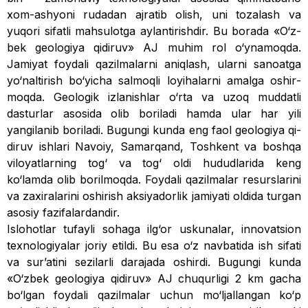
xom-ashyoni rudadan ajratib olish, uni tozalash va
yuqo­ri sifatli mahsulotga aylantirishdir. Bu borada «O‘z­
bek geologiya qidi­ruv» AJ muhim rol o‘ynamoqda.
Jamiyat foydali qazilma­larni aniqlash, ularni sanoatga
yo‘naltirish bo‘yicha salmoqli loyiha­larni amalga oshir­
moqda. Geologik izlanishlar o‘rta va uzoq muddatli
dasturlar asosida olib boriladi hamda ular har yili
yangilanib boriladi. Bugungi kunda eng faol geo­logiya qi­
diruv ishlari Navoiy, Samarqand, Toshkent va bosh­qa
viloyatlarning tog‘ va tog‘ oldi hudud­larida keng
ko‘lamda olib boril­moqda. Foydali qazilmalar resurslarini
va zaxiralarini oshirish aksiyadorlik jamiyati oldida turgan
asosiy fazifalardandir.
Islohotlar tufayli sohaga ilg‘or uskunalar, innovatsion
texnologiyalar joriy etildi. Bu esa o‘z navbatida ish sifati
va surʼatini sezilarli darajada oshirdi. Bugungi kunda
«O‘zbek geologiya qidiruv» AJ chu­qurligi 2 km gacha
bo‘lgan foydali qa­zilmalar uchun mo‘ljallangan ko‘p