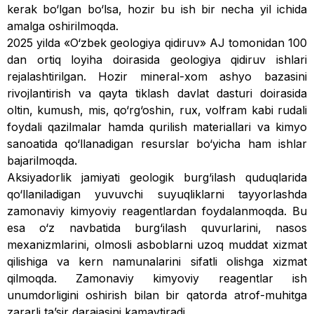
kerak bo‘lgan bo‘lsa, ho­zir bu ish bir necha yil ichida
amalga oshirilmoqda.
2025 yilda «O‘zbek geologiya qidiruv» AJ tomonidan 100
dan ortiq loyiha doirasida geologiya qidiruv ishlari
rejalashtirilgan. Hozir mineral-xom ashyo bazasini
rivojlantirish va qayta tiklash davlat dasturi doirasida
oltin, kumush, mis, qo‘rg‘oshin, rux, volfram kabi rudali
foydali qazil­malar hamda qurilish materiallari va kimyo
sanoatida qo‘llanadigan resurslar bo‘yicha ham ishlar
baja­rilmoqda.
Aksiyadorlik jamiyati geologik burg‘ilash quduqla­rida
qo‘llaniladigan yuvuvchi suyuqliklarni tayyorlashda
zamonaviy kimyoviy reagentlardan foydalanmoqda. Bu
esa o‘z navbatida burg‘ilash quvurlarini, nasos
mexanizmlarini, olmosli asboblarni uzoq muddat xizmat
qilishiga va kern namunalarini sifatli olishga xizmat
qilmoqda. Zamonaviy kimyoviy reagentlar ish
unumdorligini oshirish bilan bir qatorda atrof-muhitga
zararli taʼsir darajasini kamaytiradi.