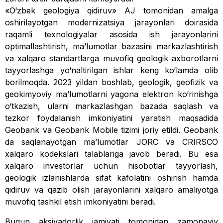
«O‘zbek geologiya qidiruv» AJ tomonidan amalga
oshirilayotgan modernizatsiya jarayonlari doirasida
raqamli texnologiyalar asosida ish jarayonlarini
optimallashtirish, maʼlumotlar bazasini markazlashtirish
va xalqaro standartlarga muvofiq geologik axborotlarni
tayyorlashga yo‘naltirilgan ishlar keng ko‘lamda olib
borilmoqda. 2023 yildan boshlab, geologik, geofizik va
geokimyoviy maʼlumotlarni yagona elektron ko‘rinishga
o‘tkazish, ularni markazlashgan bazada saq­lash va
tezkor foydalanish imkoniyatini yaratish maqsadida
Geobank va Geobank Mobile tizimi joriy etildi. Geobank
da saqlanayotgan maʼlumotlar JORC va CRIRSCO
xalqaro kodekslari talablariga javob beradi. Bu esa
xalqaro investorlar uchun hisobotlar tayyorlash,
geologik izlanishlarda sifat kafolatini oshirish hamda
qidiruv va qazib olish jarayonlarini xalqaro amaliyotga
muvofiq tashkil etish imkoniyatini beradi.
Bugun aksiyadorlik jamiyati tomonidan zamonaviy