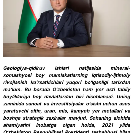
Geologiya-qidiruv ishlari natijasida mineral-
xomashyosi boy mamlakatlarning iqtisodiy-ijtimoiy
rivojlanish ko‘rsatkichlari yuqori bo‘lganligi tarixdan
maʼlum. Bu borada O‘zbekiston ham yer osti tabiiy
boyliklariga boy davlatlardan biri hisoblanadi. Uning
zaminida sanoat va investitsiyalar o‘sishi uchun asos
yaratuvchi oltin, uran, mis, kamyob yer metallari va
boshqa strategik zaxiralar mavjud. Sohaning alohida
ahamiyatini inobatga olgan holda, 2021 yilda
O‘zbekiston Respublikasi Prezidenti tashabbusi bilan