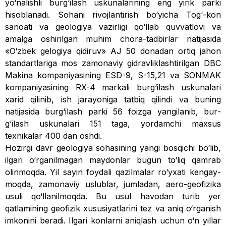
yo‘nalishli bur­g‘ilash uskunalarining eng yirik parki
hisoblanadi. Sohani rivojlantirish bo‘yicha Tog‘-kon
sanoati va geologiya vazirligi qo‘llab quvvatlovi va
amalga oshirilgan mu­him chora-tadbirlar natijasida
«O‘zbek gelogiya qidi­ruv» AJ 50 donadan ortiq jahon
standartlariga mos zamonaviy gidravliklashtirilgan DBC
Makina kompaniyasining ESD-9, S-15,21 va SONMAK
kompaniyasining RX-4 markali burg‘ilash uskunalari
xarid qilinib, ish jarayoniga tatbiq qilindi va buning
natijasida bur­g‘ilash parki 56 foizga yangilanib, bur­
g‘ilash uskunalari 151 taga, yordamchi maxsus
texnikalar 400 dan oshdi.
Hozirgi davr geologiya sohasining yangi bosqichi bo‘lib,
ilgari o‘rganilmagan maydonlar bugun to‘liq qam­rab
olinmoqda. Yil sayin foydali qazilmalar ro‘yxati kengay­
moqda, zamonaviy uslublar, jumladan, aero-­geofizika
usuli qo‘llanilmoqda. Bu usul ha­vodan turib yer
qatlamining geofizik xususiyatlarini tez va aniq o‘rganish
imkonini beradi. Ilgari konlarni aniq­lash uchun o‘n yillar