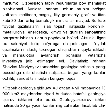
maʼlumki, O‘zbekiston tabiiy resurslarga boy mamlakat
hisoblanadi. Ayniqsa, sanoat uchun muhim bo‘lgan
volfram, molibden, magniy, litiy, germaniy, grafit va titan
kabi 30 dan ortiq texnologik minerallar mavjud. Bu kabi
foydali qazilmalarni izlab topish natijasida konchilik,
metallurgiya, energetika, kimyo va qurilish sanoatining
barqaror ishlashi uchun poydevor bo‘ladi. Afsuski, ilgari
bu salohiyat to‘liq ro‘yobga chi­qarilmagan, foydali
qazilmalarni izlash, texnogen chiqindilarni qayta ishlash
va mahsulotga aylantirish borasida yetarlicha
investitsiya jalb etilmagan edi. Davlatimiz rahbari
Shavkat Mirziyoyev tomonidan geo­logiya sohasini yangi
bosqichga olib chiqilishi natijasida bugun yangi konlar
ochilib, sanoat tarmoqlari kengaymoqda.
«O‘zbek geologiya qidiruv» AJ o‘tgan 4 yil mobaynida 13
000 km2 maydondan ziyod hududda batafsil geologiya
qidiruv ishlarini olib bordi. Geologiya-qidiruv ishlari
natijasida 20 ga yaqin konlarning zahiralari hisoblab chi­