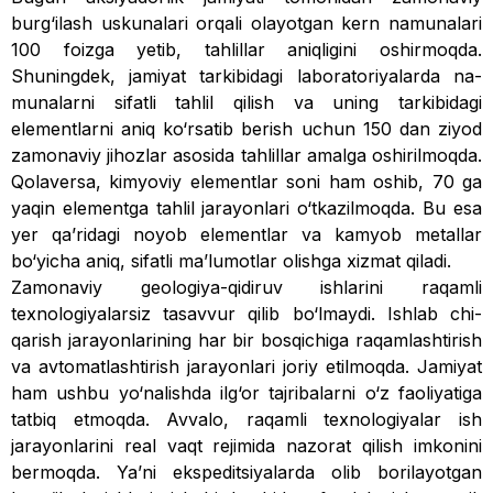
burg‘ilash uskunalari orqali olayotgan kern namunalari
100 foizga yetib, tahlillar aniqligini oshirmoqda.
Shuningdek, jamiyat tarkibidagi laboratoriyalarda na­
munalarni sifatli tahlil qilish va uning tarkibidagi
elementlarni aniq ko‘rsatib berish uchun 150 dan ziyod
zamonaviy jihozlar asosida tahlillar amalga oshirilmoqda.
Qolaversa, kimyoviy elementlar soni ham oshib, 70 ga
yaqin elementga tahlil jarayonlari o‘t­kazilmoqda. Bu esa
yer qaʼridagi noyob elementlar va kamyob metallar
bo‘yicha aniq, sifatli maʼlumotlar olishga xizmat qiladi.
Zamonaviy geologiya-qidiruv ishlarini raqamli
texnologiyalarsiz tasavvur qilib bo‘lmaydi. Ishlab chi­
qarish jarayonlarining har bir bosqichiga raqamlash­tirish
va avtomatlashtirish jarayonlari joriy etil­moqda. Jamiyat
ham ushbu yo‘nalishda ilg‘or tajribalarni o‘z faoliyatiga
tatbiq etmoqda. Avvalo, raqamli texnologiyalar ish
jarayonlarini real vaqt rejimida nazorat qilish imkonini
bermoqda. Yaʼni ekspeditsiya­larda olib borilayotgan