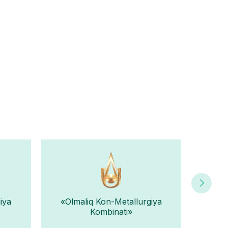
iya
«Olmaliq Kon-Metallurgiya
«Nav
Kombinati»