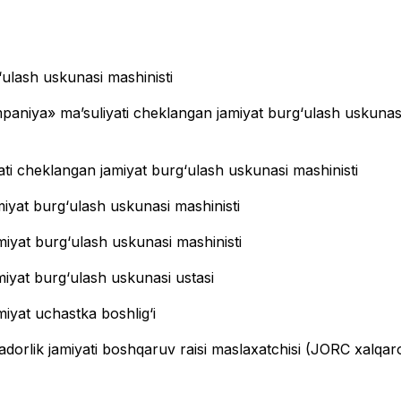
ulash uskunasi mashinisti
aniya» maʼsuliyati cheklangan jamiyat burg‘ulash uskunas
ati cheklangan jamiyat burg‘ulash uskunasi mashinisti
miyat burg‘ulash uskunasi mashinisti
miyat burg‘ulash uskunasi mashinisti
miyat burg‘ulash uskunasi ustasi
iyat uchastka boshlig‘i
yadorlik jamiyati boshqaruv raisi maslaxatchisi (JORC xalqar