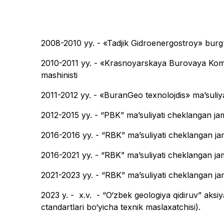
2008-2010 yy. - «Tadjik Gidroenergostroy» burg‘
2010-2011 yy. - «Krasnoyarskaya Burovaya Komp
mashinisti
2011-2012 yy. - «BuranGeo texnolojdis» maʼsuliy
2012-2015 yy. - “PBK” maʼsuliyati cheklangan ja
2016-2016 yy. - “RBK” maʼsuliyati cheklangan ja
2016-2021 yy. - “RBK” maʼsuliyati cheklangan ja
2021-2023 yy. - “RBK” maʼsuliyati cheklangan jam
2023 y. - x.v. - “O‘zbek geologiya qidiruv” aksi
ctandartlari bo‘yicha texnik maslaxatchisi).