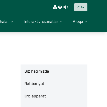
oʻz
halar
Interaktiv xizmatlar
Aloqa
Biz haqimizda
Rahbariyat
Ijro apparati