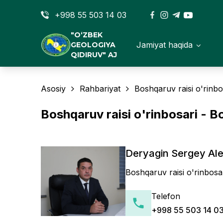
+998 55 503 14 03
"O‘ZBEK
Jamiyat haqida
GEOLOGIYA
QIDIRUV" AJ
Asosiy
Rahbariyat
Boshqaruv raisi o'rinb
Boshqaruv raisi o'rinbosari - 
Deryagin Sergey Al
Boshqaruv raisi o'rinbos
Telefon
+998 55 503 14 0