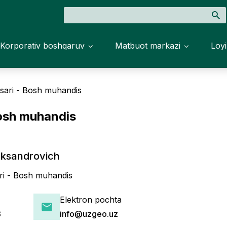
Korporativ boshqaruv
Matbuot markazi
Loyi
osari - Bosh muhandis
Bosh muhandis
eksandrovich
ari - Bosh muhandis
Elektron pochta
3
info@uzgeo.uz