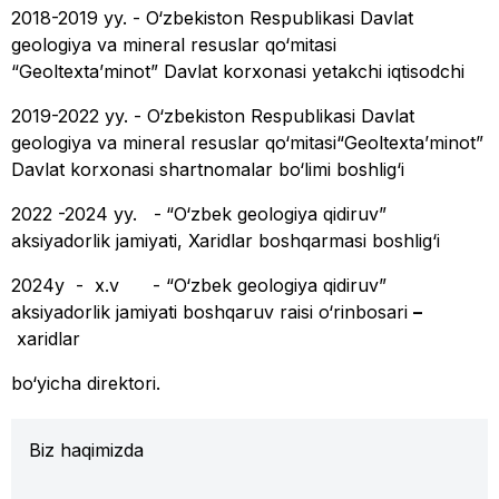
2018-2019 yy. - O‘zbekiston Respublikasi Davlat
geologiya va mineral resuslar qo‘mitasi
“Geoltextaʼminot” Davlat korxonasi yetakchi iqtisodchi
2019-2022 yy. - O‘zbekiston Respublikasi Davlat
geologiya va mineral resuslar qo‘mitasi“Geoltextaʼminot”
Davlat korxonasi shartnomalar bo‘limi boshlig‘i
2022 -2024 yy. -
“O‘zbek geologiya qidiruv”
aksiyadorlik jamiyati, Xaridlar boshqarmasi boshlig‘i
2024y - x.v - “O‘zbek geologiya qidiruv”
aksiyadorlik jamiyati boshqaruv raisi o‘rinbosari
–
xaridlar
bo‘yicha direktori.
Biz haqimizda