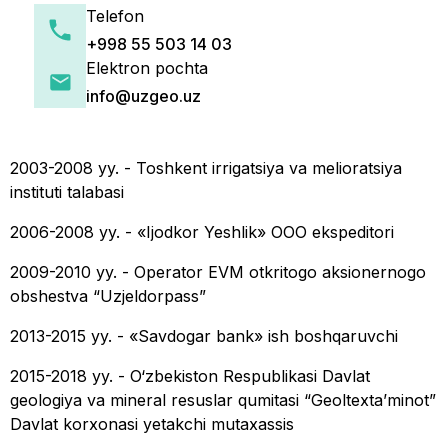
Telefon
+998 55 503 14 03
Elektron pochta
info@uzgeo.uz
2003-2008 yy. - Toshkent irrigatsiya va melioratsiya
instituti talabasi
2006-2008 yy. - «Ijodkor Yeshlik» OOO ekspeditori
2009-2010 yy. - Operator EVM otkritogo aksionernogo
obshestva “Uzjeldorpass”
2013-2015 yy. - «Savdogar bank» ish boshqaruvchi
2015-2018 yy. - O‘zbekiston Respublikasi Davlat
geologiya va mineral resuslar qumitasi “Geoltextaʼminot”
Davlat korxonasi yetakchi mutaxassis