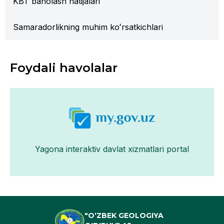
KBT baholash natijalari
Samaradorlikning muhim koʻrsatkichlari
Foydali havolalar
Yagona interaktiv davlat xizmatlari portal
"O‘ZBEK GEOLOGIYA