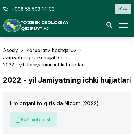
+998 55 503 14 03
oʻz
"O‘ZBEK GEOLOGIYA
QIDIRUV" AJ
Asosiy
Korporativ boshqaruv
Jamiyatning ichki hujjatlari
2022 - yil Jamiyatning ichki hujjatlari
2022 - yil Jamiyatning ichki hujjatlari
Ijro organi to'g'risida Nizom (2022)
Ko‘chirib olish