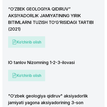
“O‘ZBEK GEOLOGIYA QIDIRUV”
AKSIYADORLIK JAMIYATINING YIRIK
BITIMLARNI TUZISH TO‘G‘RISIDAGI TARTIBI
(2021)
Ko‘chirib olish
IO tanlov Nizomning 1-2-3-ilovasi
Ko‘chirib olish
"O‘zbek geologiya qidiruv" aksiyadorlik
jamiyati yagona aksiyadorining 3-son