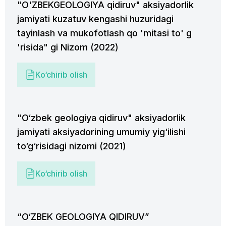
"O'ZBEKGEOLOGIYA qidiruv" aksiyadorlik
jamiyati kuzatuv kengashi huzuridagi
tayinlash va mukofotlash qo 'mitasi to' g
'risida" gi Nizom (2022)
Ko‘chirib olish
"O‘zbek geologiya qidiruv" aksiyadorlik
jamiyati aksiyadorining umumiy yig‘ilishi
to‘g‘risidagi nizomi (2021)
Ko‘chirib olish
“O‘ZBEK GEOLOGIYA QIDIRUV”