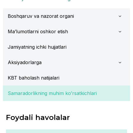
Boshqaruv va nazorat organi
Ma’lumotlarni oshkor etish
Jamiyatning ichki hujjatlari
Aksiyadorlarga
KBT baholash natijalari
Samaradorlikning muhim koʻrsatkichlari
Foydali havolalar