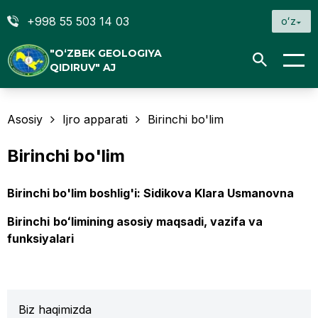
+998 55 503 14 03
oʻz
"O‘ZBEK GEOLOGIYA
QIDIRUV" AJ
Asosiy
Ijro apparati
Birinchi bo'lim
Birinchi bo'lim
Birinchi bo'lim boshlig'i: Sidikova Klara Usmanovna
Birinchi
boʻlimining asosiy maqsadi, vazifa va
funksiyalari
Biz haqimizda