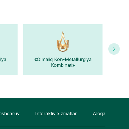
iya
«Olmaliq Kon-Metallurgiya
«Nav
Kombinati»
boshqaruv
Interaktiv xizmatlar
Aloqa