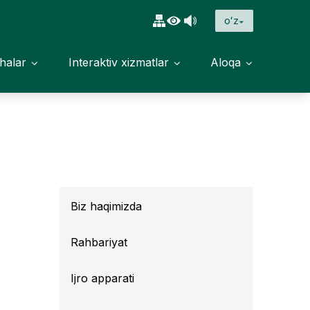
oʻz
halar
Interaktiv xizmatlar
Aloqa
Biz haqimizda
Rahbariyat
Ijro apparati