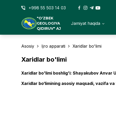
+998 55 503 14 03
"O‘ZBEK
Jamiyat haqida
GEOLOGIYA
QIDIRUV" AJ
Asosiy
Ijro apparati
Xaridlar bo'limi
Xaridlar bo'limi
Xaridlar bo'limi boshlig'i: Shayakubov Anvar
Xaridlar bo‘limining asosiy maqsadi, vazifa va