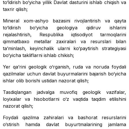
to‘ldirish bo‘yicha yillik Davlat dasturini ishlab chiqish va
taxrir qilish;
Mineral xom-ashyo bazasini rivojlantirish va qayta
to‘ldirish bo‘yicha geologiya qidiruv ishlarini
rejalashtirish, Respublika iqtisodiyot tarmoqlarini
qimmatbaxo metallar zaxiralari va resurslari bilan
ta’minlash, keyinchalik ularni ko‘paytirish strategiyasi
bo‘yicha takliflarni ishlab chikish;
Yer qa’rini geologik o‘rganish, ruda va noruda foydali
qazilmalar uchun davlat buyurmalarini bajarish bo‘yicha
ishlar olib borishi ustidan nazorat qilish;
Tasdiqlangan jadvalga muvofiq geologik vazifalar,
loyixalar va hisobotlarni o‘z vaqtida taqdim etilishini
nazorat qilish;
Foydali qazilma zahiralari va bashorat resurslarini
o‘stirish hamda davlat buyurtmalarining jamlama