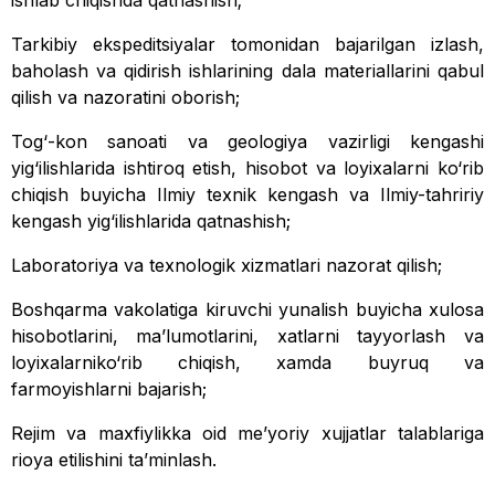
ishlab chiqishda qatnashish;
Tarkibiy ekspeditsiyalar tomonidan bajarilgan izlash,
baholash va qidirish ishlarining dala materiallarini qabul
qilish va nazoratini oborish;
Tog‘-kon sanoati va geologiya vazirligi kengashi
yig‘ilishlarida ishtiroq etish, hisobot va loyixalarni ko‘rib
chiqish buyicha Ilmiy texnik kengash va Ilmiy-tahririy
kengash yig‘ilishlarida qatnashish;
Laboratoriya va texnologik xizmatlari nazorat qilish;
Boshqarma vakolatiga kiruvchi yunalish buyicha xulosa
hisobotlarini, ma’lumotlarini, xatlarni tayyorlash va
loyixalarniko‘rib chiqish, xamda buyruq va
farmoyishlarni bajarish;
Rejim va maxfiylikka oid me’yoriy xujjatlar talablariga
rioya etilishini ta’minlash.