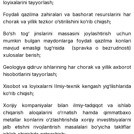
loyixalarini tayyorlash;
Foydali qazilma zahiralari va bashorat resurslarini har
chorak va yillik tezkor o‘stirilishini ko‘rib chiqish;
Bo‘sh tog‘ jinslarini massasini joylashtirish uchun
mumkin bulgan maydonlarga foydali qazilma konlari
mavjud emasligi tug‘risida (spravka o bezrudnosti)
xulosalar berish;
Geologiya qidiruv ishlarining har chorak va yillik axborot
hisobotlarini tayyorlash;
Xisobot va loyixalarni Ilmiy-texnik kengash yig‘ilishlarida
ko‘rib chiqish;
Xorijiy kompaniyalar bilan ilmiy-tadqiqot va ishlab
chiqarish aloqalarini o‘rnatish hamda qimmatbaxo
metallar konlarini o‘zlashtirishda xorijiy investitsiyalarni
jalb etishni rivojlantirish masalalari bo‘yicha takliflar