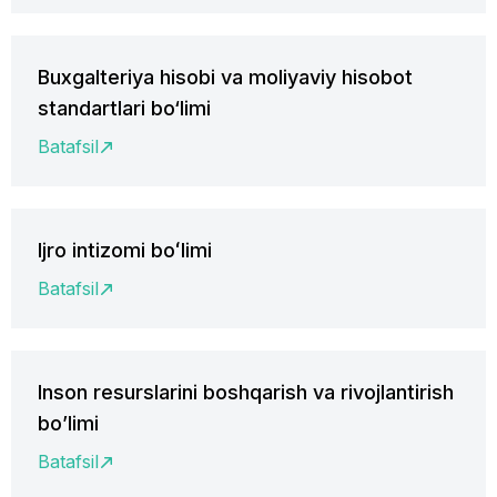
Buxgalteriya hisobi va moliyaviy hisobot
standartlari bo‘limi
Batafsil
Ijro intizomi boʻlimi
Batafsil
Inson resurslarini boshqarish va rivojlantirish
bo’limi
Batafsil