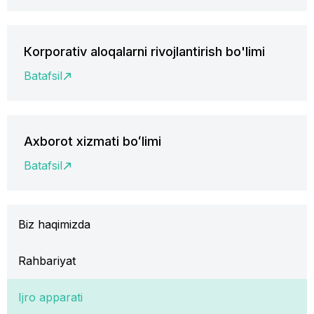
Кorporativ aloqalarni rivojlantirish bo'limi
Batafsil
Axborot xizmati boʻlimi
Batafsil
Biz haqimizda
Rahbariyat
Ijro apparati