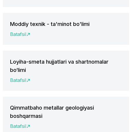
Moddiy texnik - ta'minot bo'limi
Batafsil
Loyiha-smeta hujjatlari va shartnomalar
bo‘limi
Batafsil
Qimmatbaho metallar geologiyasi
boshqarmasi
Batafsil