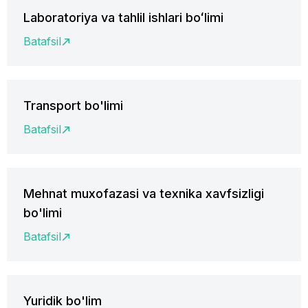
Laboratoriya va tahlil ishlari boʻlimi
Batafsil
Transport bo'limi
Batafsil
Mehnat muxofazasi va texnika xavfsizligi
bo'limi
Batafsil
Yuridik bo'lim