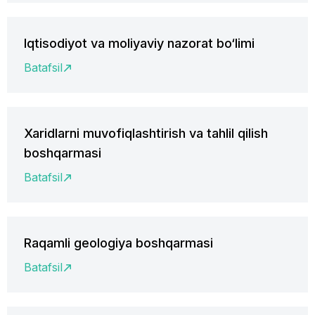
Iqtisodiyot va moliyaviy nazorat bo‘limi
Batafsil
Xaridlarni muvofiqlashtirish va tahlil qilish
boshqarmasi
Batafsil
Raqamli geologiya boshqarmasi
Batafsil