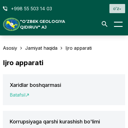
+998 55 503 14 03
oʻz
"O‘ZBEK GEOLOGIYA
QIDIRUV" AJ
Asosiy
Jamiyat haqida
Ijro apparati
Ijro apparati
Xaridlar boshqarmasi
Batafsil
Korrupsiyaga qarshi kurashish bo'limi