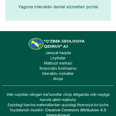
Yagona interaktiv davlat xizmatlari portal
"O‘ZBEK GEOLOGIYA
QIDIRUV" AJ
Jamiyat haqida
Loyihalar
Matbuot markazi
Korporativ boshqaruv
Interaktiv xizmatlar
Aloqa
Veb-saytdan olingan maʼlumotlar chop etilganda veb-saytga
havola qilish majburiy
Saytdagi barcha materiallardan quyidagi litsenziya bo‘yicha
foydalanish mumkin
:
Creative Commons Attribution 4.0
International