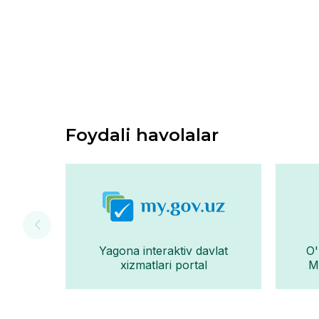
Foydali havolalar
Yagona interaktiv davlat
O'
xizmatlari portal
Mo