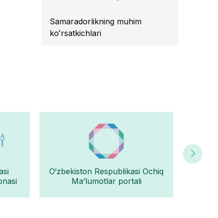
Samaradorlikning muhim
koʻrsatkichlari
asi
O‘zbekiston Respublikasi Ochiq
Oʻz
onasi
Ma’lumotlar portali