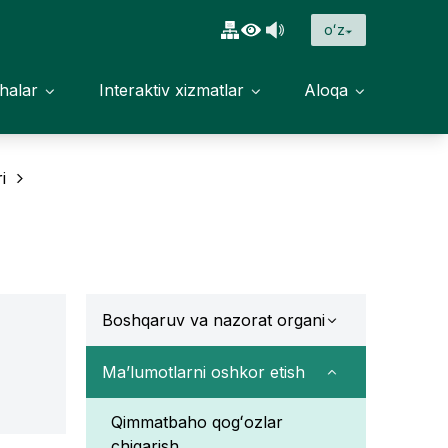
oʻz
halar
Interaktiv xizmatlar
Aloqa
i
Boshqaruv va nazorat organi
Ma’lumotlarni oshkor etish
Qimmatbaho qogʻozlar
chiqarish