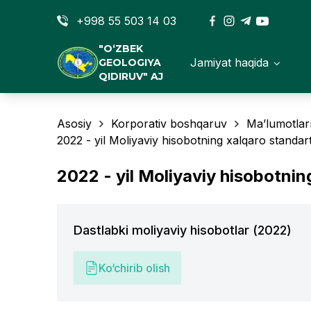
+998 55 503 14 03
"O‘ZBEK
Jamiyat haqida
GEOLOGIYA
QIDIRUV" AJ
Asosiy
Korporativ boshqaruv
Ma’lumotlar
2022 - yil Moliyaviy hisobotning xalqaro standart
2022 - yil Moliyaviy hisobotnin
Dastlabki moliyaviy hisobotlar (2022)
Ko‘chirib olish