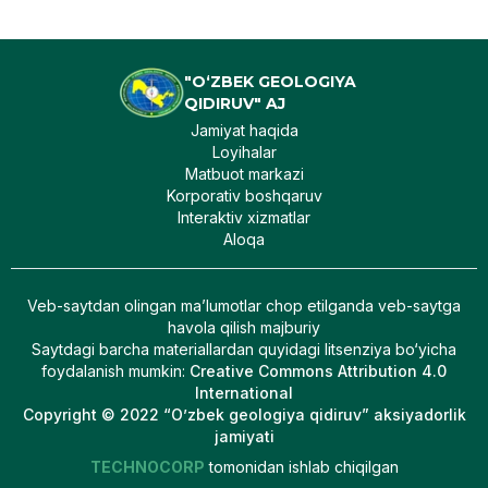
"O‘ZBEK GEOLOGIYA
QIDIRUV" AJ
Jamiyat haqida
Loyihalar
Matbuot markazi
Korporativ boshqaruv
Interaktiv xizmatlar
Aloqa
Veb-saytdan olingan maʼlumotlar chop etilganda veb-saytga
havola qilish majburiy
Saytdagi barcha materiallardan quyidagi litsenziya bo‘yicha
foydalanish mumkin
:
Creative Commons Attribution 4.0
International
Copyright © 2022 “O’zbek geologiya qidiruv” aksiyadorlik
jamiyati
TECHNOCORP
tomonidan ishlab chiqilgan