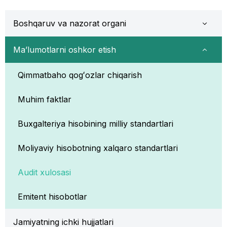
Boshqaruv va nazorat organi
Ma’lumotlarni oshkor etish
Qimmatbaho qogʻozlar chiqarish
Muhim faktlar
Buxgalteriya hisobining milliy standartlari
Moliyaviy hisobotning xalqaro standartlari
Audit xulosasi
Emitent hisobotlar
Jamiyatning ichki hujjatlari