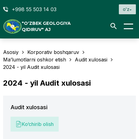
+998 55 503 14 03
oʻz
"O‘ZBEK GEOLOGIYA
QIDIRUV" AJ
Asosiy
Korporativ boshqaruv
Ma’lumotlarni oshkor etish
Audit xulosasi
2024 - yil Audit xulosasi
2024 - yil Audit xulosasi
Audit xulosasi
Ko‘chirib olish