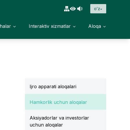
oʻz
halar
Interaktiv xizmatlar
Aloqa
Ijro apparati aloqalari
Hamkorlik uchun aloqalar
Aksiyadorlar va investorlar
uchun aloqalar