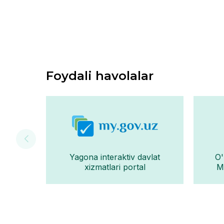
Foydali havolalar
Yagona interaktiv davlat
O'
xizmatlari portal
Mo