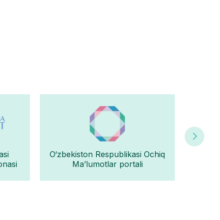
asi
O‘zbekiston Respublikasi Ochiq
Oʻz
onasi
Ma’lumotlar portali