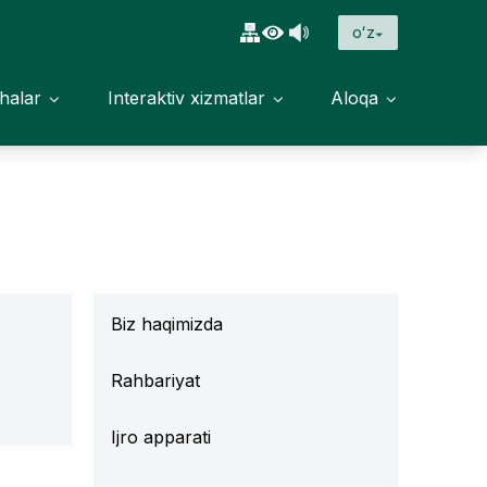
oʻz
halar
Interaktiv xizmatlar
Aloqa
Biz haqimizda
Rahbariyat
Ijro apparati