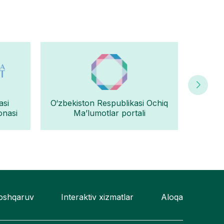
asi
O‘zbekiston Respublikasi Ochiq
Oʻz
onasi
Ma’lumotlar portali
boshqaruv
Interaktiv xizmatlar
Aloqa