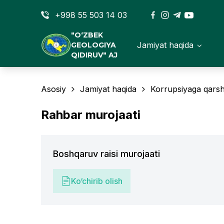
+998 55 503 14 03
"O‘ZBEK
Jamiyat haqida
GEOLOGIYA
QIDIRUV" AJ
Asosiy
Jamiyat haqida
Korrupsiyaga qarsh
Rahbar murojaati
Boshqaruv raisi murojaati
Ko‘chirib olish